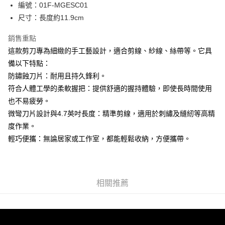
Apple Pay
編號：01F-MGESC01
尺寸：長度約11.9cm
街口支付
銷售重點
Google Pay
這款剪刀專為細緻的手工藝設計，適合剪線、紗線、絲帶等。它具
大哥付你分期
備以下特點：
相關說明
防鏽蝕刀片：耐用且持久鋒利。
【大哥付你分期使用說明】
符合人體工學的柔軟握把：提供舒適的握持體驗，即使長時間使用
AFTEE先享後付
1.本服務由台灣大哥大提供，台灣大哥大用戶可立即使用無須另外申請。
2.付款方式選擇「大哥付你分期」，訂單成立後會自動跳轉到大哥付的交易
也不易疲勞。
相關說明
流程，驗證手機門號後，選擇欲分期的期數、繳款截止日，確認付款後即完
微彎刀片設計與4.7英吋長度：精準剪線，適用於刺繡及縫紉等高精
【關於「AFTEE先享後付」】
成交易。
ATM付款
AFTEE先享後付是「在收到商品之後才付款」的支付方式。 讓您購物簡單
度作業。
3.實際核准額度、可分期數及費用金額請依後續交易確認頁面所載為準。
便利好安心！
4.訂單成立30分鐘內，如未前往確認交易或遇審核未通過，訂單將自動取
輕巧便攜：無論居家或工作室，都能輕鬆收納，方便攜帶。
１．簡單：不需註冊會員、不需綁卡、不需儲值。
運送方式
消。如遇「轉專審核」未通過狀況，表示未達大哥付你分期系統評分，恕無
２．便利：只要手機號碼，簡訊認證，即可結帳。
法說明評估內容。
３．安心：先確認商品／服務後，再付款。
全家取貨付款
【繳款方式說明】
1.分期款項不併入電信帳單，「大哥付你分期」於每月結算日後寄送繳費提
每筆NT$65，滿NT$1,500(含以上)免運費
【「AFTEE先享後付」結帳流程】
醒簡訊。
相關推薦
１．於結帳方式選擇「AFTEE先享後付」後，將跳轉至「AFTEE先享後付」
2.透過簡訊連結打開帳單後，可選擇「超商條碼／台灣大直營門市／銀行轉
7-11取貨付款
結帳頁面，進行簡訊認證並確認金額後，即可完成結帳。
帳／街口支付／iPASS MONEY」等通路繳費。
２．訂單成立數日內，您將收到繳費通知簡訊。
每筆NT$65，滿NT$1,500(含以上)免運費
３．收到繳費通知簡訊後14天內，點擊此簡訊中的連結，可透過四大超商／
【注意事項】
ATM／網路銀行／等多元方式進行付款，方視為交易完成。