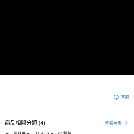
宅配
1.本服務係由「台灣大哥大股份有限公司」（以下簡稱本公司）所提供，讓
※ 請注意：結帳手續完成當下不需立刻繳費，但若您需要取消訂單，請聯絡
用戶於交易時，得透過本服務購買商品或服務，並由商店將買賣／分期付款
每筆NT$150，滿NT$1,500(含以上)免運費
購買商品的店家。未經商家同意取消之訂單仍視為有效，需透過AFTEE先享
買賣價金債權讓與本公司後，依約使用本公司帳單繳交帳款。
後付繳納相關費用。
2.基於同意付款使用「大哥付你分期」之契約關係目的，商店將以您的個人
離島宅配
※ 交易是否成功請以「AFTEE先享後付 」之結帳頁面顯示為準，若有關於
資料（包含姓名、電話或地址）提供予台灣大哥大進項蒐集、處理及利用，
是否繳費成功／繳費後需取消欲退款等相關疑問，請聯繫「AFTEE先享後付
每筆NT$240
由本公司與您本人進行分期帳單所需資料之確認、核對及更正。
客戶支援中心」
https://netprotections.freshdesk.com/support/home
3.完整用戶服務條款，請詳閱以下連結：
https://oppay.tw/userRule
【注意事項】
１．透過由恩沛科技股份有限公司提供之「AFTEE先享後付」服務完成之交
易，需依本服務之必要範圍內提供個人資料，並將交易相關給付款項請求債
權轉讓予恩沛科技股份有限公司。
２．關於個人資料處理事宜，請瀏覽以下網址：
https://aftee.tw/terms/#terms3
３．未成年的使用者請事先徵得法定代理人或監護人之同意方可使用
「AFTEE先享後付」，若未經同意申辦者引起之損失，本公司不負相關責
任。
４．使用「AFTEE先享後付」時，將依據個別帳號之用戶狀況，依本公司即
時審查核予不同之上限額度；若仍有額度不足之情形，本公司將視審查結果
客服
請求用戶進行身份認證。
５．嚴禁一人註冊多個帳號或使用他人資訊註冊。若發現惡意使用之情形，
恩沛科技股份有限公司將有權停止該用戶之使用額度並採取法律行動。
商品相關分類 (4)
查看全部
🦔工具品牌🦔
MetalGoose金鵝牌