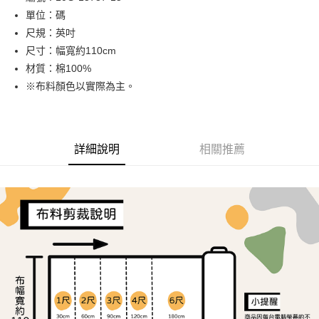
單位：碼
街口支付
尺規：英吋
Google Pay
尺寸：幅寬約110cm
材質：棉100%
大哥付你分期
※布料顏色以實際為主。
相關說明
【大哥付你分期使用說明】
AFTEE先享後付
1.本服務由台灣大哥大提供，台灣大哥大用戶可立即使用無須另外申請。
2.付款方式選擇「大哥付你分期」，訂單成立後會自動跳轉到大哥付的交易
相關說明
流程，驗證手機門號後，選擇欲分期的期數、繳款截止日，確認付款後即完
詳細說明
相關推薦
【關於「AFTEE先享後付」】
成交易。
ATM付款
AFTEE先享後付是「在收到商品之後才付款」的支付方式。 讓您購物簡單
3.實際核准額度、可分期數及費用金額請依後續交易確認頁面所載為準。
便利好安心！
4.訂單成立30分鐘內，如未前往確認交易或遇審核未通過，訂單將自動取
１．簡單：不需註冊會員、不需綁卡、不需儲值。
運送方式
消。如遇「轉專審核」未通過狀況，表示未達大哥付你分期系統評分，恕無
２．便利：只要手機號碼，簡訊認證，即可結帳。
法說明評估內容。
３．安心：先確認商品／服務後，再付款。
全家取貨付款
【繳款方式說明】
1.分期款項不併入電信帳單，「大哥付你分期」於每月結算日後寄送繳費提
每筆NT$65，滿NT$1,500(含以上)免運費
【「AFTEE先享後付」結帳流程】
醒簡訊。
１．於結帳方式選擇「AFTEE先享後付」後，將跳轉至「AFTEE先享後付」
2.透過簡訊連結打開帳單後，可選擇「超商條碼／台灣大直營門市／銀行轉
7-11取貨付款
結帳頁面，進行簡訊認證並確認金額後，即可完成結帳。
帳／街口支付／iPASS MONEY」等通路繳費。
２．訂單成立數日內，您將收到繳費通知簡訊。
每筆NT$65，滿NT$1,500(含以上)免運費
３．收到繳費通知簡訊後14天內，點擊此簡訊中的連結，可透過四大超商／
【注意事項】
ATM／網路銀行／等多元方式進行付款，方視為交易完成。
宅配
1.本服務係由「台灣大哥大股份有限公司」（以下簡稱本公司）所提供，讓
※ 請注意：結帳手續完成當下不需立刻繳費，但若您需要取消訂單，請聯絡