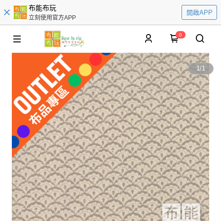
布能布玩
開啟APP
立刻使用官方APP
0
1
/
1