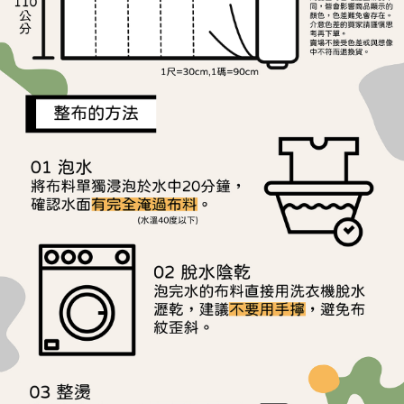
用戶於交易時，得透過本服務購買商品或服務，並由商店將買賣／分期付款
每筆NT$150，滿NT$1,500(含以上)免運費
購買商品的店家。未經商家同意取消之訂單仍視為有效，需透過AFTEE先享
買賣價金債權讓與本公司後，依約使用本公司帳單繳交帳款。
後付繳納相關費用。
2.基於同意付款使用「大哥付你分期」之契約關係目的，商店將以您的個人
離島宅配
※ 交易是否成功請以「AFTEE先享後付 」之結帳頁面顯示為準，若有關於
資料（包含姓名、電話或地址）提供予台灣大哥大進項蒐集、處理及利用，
是否繳費成功／繳費後需取消欲退款等相關疑問，請聯繫「AFTEE先享後付
每筆NT$240
由本公司與您本人進行分期帳單所需資料之確認、核對及更正。
客戶支援中心」
https://netprotections.freshdesk.com/support/home
3.完整用戶服務條款，請詳閱以下連結：
https://oppay.tw/userRule
【注意事項】
１．透過由恩沛科技股份有限公司提供之「AFTEE先享後付」服務完成之交
易，需依本服務之必要範圍內提供個人資料，並將交易相關給付款項請求債
權轉讓予恩沛科技股份有限公司。
２．關於個人資料處理事宜，請瀏覽以下網址：
https://aftee.tw/terms/#terms3
３．未成年的使用者請事先徵得法定代理人或監護人之同意方可使用
「AFTEE先享後付」，若未經同意申辦者引起之損失，本公司不負相關責
任。
４．使用「AFTEE先享後付」時，將依據個別帳號之用戶狀況，依本公司即
時審查核予不同之上限額度；若仍有額度不足之情形，本公司將視審查結果
請求用戶進行身份認證。
５．嚴禁一人註冊多個帳號或使用他人資訊註冊。若發現惡意使用之情形，
恩沛科技股份有限公司將有權停止該用戶之使用額度並採取法律行動。