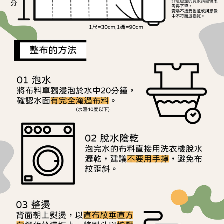
用戶於交易時，得透過本服務購買商品或服務，並由商店將買賣／分期付款
每筆NT$150，滿NT$1,500(含以上)免運費
購買商品的店家。未經商家同意取消之訂單仍視為有效，需透過AFTEE先享
買賣價金債權讓與本公司後，依約使用本公司帳單繳交帳款。
後付繳納相關費用。
2.基於同意付款使用「大哥付你分期」之契約關係目的，商店將以您的個人
離島宅配
※ 交易是否成功請以「AFTEE先享後付 」之結帳頁面顯示為準，若有關於
資料（包含姓名、電話或地址）提供予台灣大哥大進項蒐集、處理及利用，
是否繳費成功／繳費後需取消欲退款等相關疑問，請聯繫「AFTEE先享後付
每筆NT$240
由本公司與您本人進行分期帳單所需資料之確認、核對及更正。
客戶支援中心」
https://netprotections.freshdesk.com/support/home
3.完整用戶服務條款，請詳閱以下連結：
https://oppay.tw/userRule
【注意事項】
１．透過由恩沛科技股份有限公司提供之「AFTEE先享後付」服務完成之交
易，需依本服務之必要範圍內提供個人資料，並將交易相關給付款項請求債
權轉讓予恩沛科技股份有限公司。
２．關於個人資料處理事宜，請瀏覽以下網址：
https://aftee.tw/terms/#terms3
３．未成年的使用者請事先徵得法定代理人或監護人之同意方可使用
「AFTEE先享後付」，若未經同意申辦者引起之損失，本公司不負相關責
任。
４．使用「AFTEE先享後付」時，將依據個別帳號之用戶狀況，依本公司即
時審查核予不同之上限額度；若仍有額度不足之情形，本公司將視審查結果
請求用戶進行身份認證。
５．嚴禁一人註冊多個帳號或使用他人資訊註冊。若發現惡意使用之情形，
恩沛科技股份有限公司將有權停止該用戶之使用額度並採取法律行動。