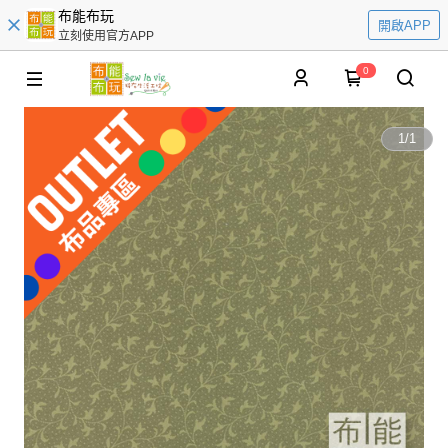
布能布玩
開啟APP
立刻使用官方APP
0
1
/
1