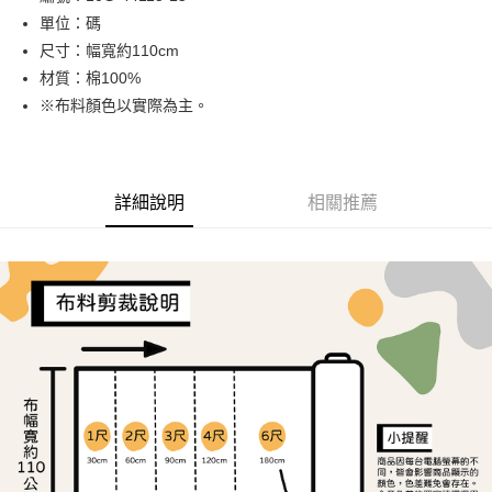
單位：碼
街口支付
尺寸：幅寬約110cm
Google Pay
材質：棉100%
※布料顏色以實際為主。
大哥付你分期
相關說明
【大哥付你分期使用說明】
AFTEE先享後付
1.本服務由台灣大哥大提供，台灣大哥大用戶可立即使用無須另外申請。
詳細說明
相關推薦
2.付款方式選擇「大哥付你分期」，訂單成立後會自動跳轉到大哥付的交易
相關說明
流程，驗證手機門號後，選擇欲分期的期數、繳款截止日，確認付款後即完
【關於「AFTEE先享後付」】
成交易。
ATM付款
AFTEE先享後付是「在收到商品之後才付款」的支付方式。 讓您購物簡單
3.實際核准額度、可分期數及費用金額請依後續交易確認頁面所載為準。
便利好安心！
4.訂單成立30分鐘內，如未前往確認交易或遇審核未通過，訂單將自動取
１．簡單：不需註冊會員、不需綁卡、不需儲值。
運送方式
消。如遇「轉專審核」未通過狀況，表示未達大哥付你分期系統評分，恕無
２．便利：只要手機號碼，簡訊認證，即可結帳。
法說明評估內容。
３．安心：先確認商品／服務後，再付款。
全家取貨付款
【繳款方式說明】
1.分期款項不併入電信帳單，「大哥付你分期」於每月結算日後寄送繳費提
每筆NT$65，滿NT$1,500(含以上)免運費
【「AFTEE先享後付」結帳流程】
醒簡訊。
１．於結帳方式選擇「AFTEE先享後付」後，將跳轉至「AFTEE先享後付」
2.透過簡訊連結打開帳單後，可選擇「超商條碼／台灣大直營門市／銀行轉
7-11取貨付款
結帳頁面，進行簡訊認證並確認金額後，即可完成結帳。
帳／街口支付／iPASS MONEY」等通路繳費。
２．訂單成立數日內，您將收到繳費通知簡訊。
每筆NT$65，滿NT$1,500(含以上)免運費
３．收到繳費通知簡訊後14天內，點擊此簡訊中的連結，可透過四大超商／
【注意事項】
ATM／網路銀行／等多元方式進行付款，方視為交易完成。
宅配
1.本服務係由「台灣大哥大股份有限公司」（以下簡稱本公司）所提供，讓
※ 請注意：結帳手續完成當下不需立刻繳費，但若您需要取消訂單，請聯絡