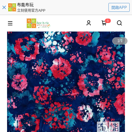
布能布玩
開啟APP
立刻使用官方APP
0
1
/
1