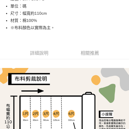
單位：碼
街口支付
尺寸：幅寬約110cm
Google Pay
材質：棉100%
※布料顏色以實際為主。
大哥付你分期
相關說明
【大哥付你分期使用說明】
AFTEE先享後付
1.本服務由台灣大哥大提供，台灣大哥大用戶可立即使用無須另外申請。
詳細說明
相關推薦
2.付款方式選擇「大哥付你分期」，訂單成立後會自動跳轉到大哥付的交易
相關說明
流程，驗證手機門號後，選擇欲分期的期數、繳款截止日，確認付款後即完
【關於「AFTEE先享後付」】
成交易。
ATM付款
AFTEE先享後付是「在收到商品之後才付款」的支付方式。 讓您購物簡單
3.實際核准額度、可分期數及費用金額請依後續交易確認頁面所載為準。
便利好安心！
4.訂單成立30分鐘內，如未前往確認交易或遇審核未通過，訂單將自動取
１．簡單：不需註冊會員、不需綁卡、不需儲值。
運送方式
消。如遇「轉專審核」未通過狀況，表示未達大哥付你分期系統評分，恕無
２．便利：只要手機號碼，簡訊認證，即可結帳。
法說明評估內容。
３．安心：先確認商品／服務後，再付款。
全家取貨付款
【繳款方式說明】
1.分期款項不併入電信帳單，「大哥付你分期」於每月結算日後寄送繳費提
每筆NT$65，滿NT$1,500(含以上)免運費
【「AFTEE先享後付」結帳流程】
醒簡訊。
１．於結帳方式選擇「AFTEE先享後付」後，將跳轉至「AFTEE先享後付」
2.透過簡訊連結打開帳單後，可選擇「超商條碼／台灣大直營門市／銀行轉
7-11取貨付款
結帳頁面，進行簡訊認證並確認金額後，即可完成結帳。
帳／街口支付／iPASS MONEY」等通路繳費。
２．訂單成立數日內，您將收到繳費通知簡訊。
每筆NT$65，滿NT$1,500(含以上)免運費
３．收到繳費通知簡訊後14天內，點擊此簡訊中的連結，可透過四大超商／
【注意事項】
ATM／網路銀行／等多元方式進行付款，方視為交易完成。
宅配
1.本服務係由「台灣大哥大股份有限公司」（以下簡稱本公司）所提供，讓
※ 請注意：結帳手續完成當下不需立刻繳費，但若您需要取消訂單，請聯絡