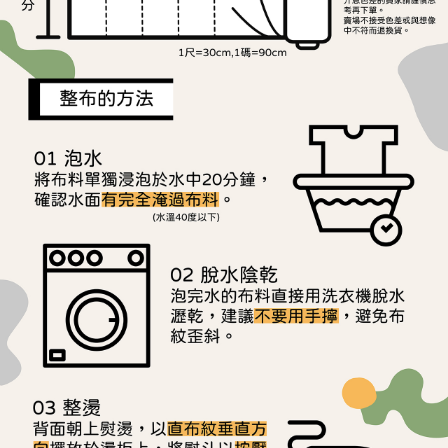
用戶於交易時，得透過本服務購買商品或服務，並由商店將買賣／分期付款
每筆NT$150，滿NT$1,500(含以上)免運費
購買商品的店家。未經商家同意取消之訂單仍視為有效，需透過AFTEE先享
買賣價金債權讓與本公司後，依約使用本公司帳單繳交帳款。
後付繳納相關費用。
2.基於同意付款使用「大哥付你分期」之契約關係目的，商店將以您的個人
離島宅配
※ 交易是否成功請以「AFTEE先享後付 」之結帳頁面顯示為準，若有關於
資料（包含姓名、電話或地址）提供予台灣大哥大進項蒐集、處理及利用，
是否繳費成功／繳費後需取消欲退款等相關疑問，請聯繫「AFTEE先享後付
每筆NT$240
由本公司與您本人進行分期帳單所需資料之確認、核對及更正。
客戶支援中心」
https://netprotections.freshdesk.com/support/home
3.完整用戶服務條款，請詳閱以下連結：
https://oppay.tw/userRule
【注意事項】
１．透過由恩沛科技股份有限公司提供之「AFTEE先享後付」服務完成之交
易，需依本服務之必要範圍內提供個人資料，並將交易相關給付款項請求債
權轉讓予恩沛科技股份有限公司。
２．關於個人資料處理事宜，請瀏覽以下網址：
https://aftee.tw/terms/#terms3
３．未成年的使用者請事先徵得法定代理人或監護人之同意方可使用
「AFTEE先享後付」，若未經同意申辦者引起之損失，本公司不負相關責
任。
４．使用「AFTEE先享後付」時，將依據個別帳號之用戶狀況，依本公司即
時審查核予不同之上限額度；若仍有額度不足之情形，本公司將視審查結果
請求用戶進行身份認證。
５．嚴禁一人註冊多個帳號或使用他人資訊註冊。若發現惡意使用之情形，
恩沛科技股份有限公司將有權停止該用戶之使用額度並採取法律行動。