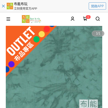
布能布玩
開啟APP
立刻使用官方APP
0
1
/
1