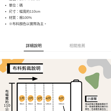
單位：碼
街口支付
尺寸：幅寬約110cm
Google Pay
材質：棉100%
※布料顏色以實際為主。
大哥付你分期
相關說明
【大哥付你分期使用說明】
AFTEE先享後付
1.本服務由台灣大哥大提供，台灣大哥大用戶可立即使用無須另外申請。
詳細說明
相關推薦
2.付款方式選擇「大哥付你分期」，訂單成立後會自動跳轉到大哥付的交易
相關說明
流程，驗證手機門號後，選擇欲分期的期數、繳款截止日，確認付款後即完
【關於「AFTEE先享後付」】
成交易。
ATM付款
AFTEE先享後付是「在收到商品之後才付款」的支付方式。 讓您購物簡單
3.實際核准額度、可分期數及費用金額請依後續交易確認頁面所載為準。
便利好安心！
4.訂單成立30分鐘內，如未前往確認交易或遇審核未通過，訂單將自動取
１．簡單：不需註冊會員、不需綁卡、不需儲值。
運送方式
消。如遇「轉專審核」未通過狀況，表示未達大哥付你分期系統評分，恕無
２．便利：只要手機號碼，簡訊認證，即可結帳。
法說明評估內容。
３．安心：先確認商品／服務後，再付款。
全家取貨付款
【繳款方式說明】
1.分期款項不併入電信帳單，「大哥付你分期」於每月結算日後寄送繳費提
每筆NT$65，滿NT$1,500(含以上)免運費
【「AFTEE先享後付」結帳流程】
醒簡訊。
１．於結帳方式選擇「AFTEE先享後付」後，將跳轉至「AFTEE先享後付」
2.透過簡訊連結打開帳單後，可選擇「超商條碼／台灣大直營門市／銀行轉
7-11取貨付款
結帳頁面，進行簡訊認證並確認金額後，即可完成結帳。
帳／街口支付／iPASS MONEY」等通路繳費。
２．訂單成立數日內，您將收到繳費通知簡訊。
每筆NT$65，滿NT$1,500(含以上)免運費
３．收到繳費通知簡訊後14天內，點擊此簡訊中的連結，可透過四大超商／
【注意事項】
ATM／網路銀行／等多元方式進行付款，方視為交易完成。
宅配
1.本服務係由「台灣大哥大股份有限公司」（以下簡稱本公司）所提供，讓
※ 請注意：結帳手續完成當下不需立刻繳費，但若您需要取消訂單，請聯絡