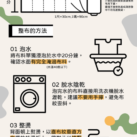
用戶於交易時，得透過本服務購買商品或服務，並由商店將買賣／分期付款
每筆NT$150，滿NT$1,500(含以上)免運費
購買商品的店家。未經商家同意取消之訂單仍視為有效，需透過AFTEE先享
買賣價金債權讓與本公司後，依約使用本公司帳單繳交帳款。
後付繳納相關費用。
2.基於同意付款使用「大哥付你分期」之契約關係目的，商店將以您的個人
離島宅配
※ 交易是否成功請以「AFTEE先享後付 」之結帳頁面顯示為準，若有關於
資料（包含姓名、電話或地址）提供予台灣大哥大進項蒐集、處理及利用，
是否繳費成功／繳費後需取消欲退款等相關疑問，請聯繫「AFTEE先享後付
每筆NT$240
由本公司與您本人進行分期帳單所需資料之確認、核對及更正。
客戶支援中心」
https://netprotections.freshdesk.com/support/home
3.完整用戶服務條款，請詳閱以下連結：
https://oppay.tw/userRule
【注意事項】
１．透過由恩沛科技股份有限公司提供之「AFTEE先享後付」服務完成之交
易，需依本服務之必要範圍內提供個人資料，並將交易相關給付款項請求債
權轉讓予恩沛科技股份有限公司。
２．關於個人資料處理事宜，請瀏覽以下網址：
https://aftee.tw/terms/#terms3
３．未成年的使用者請事先徵得法定代理人或監護人之同意方可使用
「AFTEE先享後付」，若未經同意申辦者引起之損失，本公司不負相關責
任。
４．使用「AFTEE先享後付」時，將依據個別帳號之用戶狀況，依本公司即
時審查核予不同之上限額度；若仍有額度不足之情形，本公司將視審查結果
請求用戶進行身份認證。
５．嚴禁一人註冊多個帳號或使用他人資訊註冊。若發現惡意使用之情形，
恩沛科技股份有限公司將有權停止該用戶之使用額度並採取法律行動。