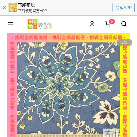
布能布玩
開啟APP
立刻使用官方APP
0
1
/
3