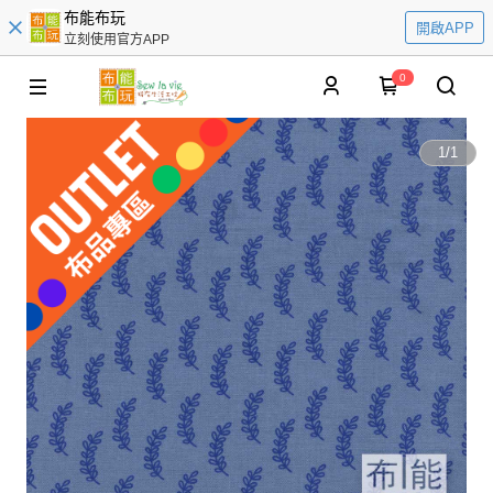
布能布玩
開啟APP
立刻使用官方APP
0
1
/
1