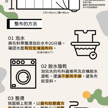
用戶於交易時，得透過本服務購買商品或服務，並由商店將買賣／分期付款
每筆NT$150，滿NT$1,500(含以上)免運費
購買商品的店家。未經商家同意取消之訂單仍視為有效，需透過AFTEE先享
買賣價金債權讓與本公司後，依約使用本公司帳單繳交帳款。
後付繳納相關費用。
2.基於同意付款使用「大哥付你分期」之契約關係目的，商店將以您的個人
離島宅配
※ 交易是否成功請以「AFTEE先享後付 」之結帳頁面顯示為準，若有關於
資料（包含姓名、電話或地址）提供予台灣大哥大進項蒐集、處理及利用，
是否繳費成功／繳費後需取消欲退款等相關疑問，請聯繫「AFTEE先享後付
每筆NT$240
由本公司與您本人進行分期帳單所需資料之確認、核對及更正。
客戶支援中心」
https://netprotections.freshdesk.com/support/home
3.完整用戶服務條款，請詳閱以下連結：
https://oppay.tw/userRule
【注意事項】
１．透過由恩沛科技股份有限公司提供之「AFTEE先享後付」服務完成之交
易，需依本服務之必要範圍內提供個人資料，並將交易相關給付款項請求債
權轉讓予恩沛科技股份有限公司。
２．關於個人資料處理事宜，請瀏覽以下網址：
https://aftee.tw/terms/#terms3
３．未成年的使用者請事先徵得法定代理人或監護人之同意方可使用
「AFTEE先享後付」，若未經同意申辦者引起之損失，本公司不負相關責
任。
４．使用「AFTEE先享後付」時，將依據個別帳號之用戶狀況，依本公司即
時審查核予不同之上限額度；若仍有額度不足之情形，本公司將視審查結果
請求用戶進行身份認證。
５．嚴禁一人註冊多個帳號或使用他人資訊註冊。若發現惡意使用之情形，
恩沛科技股份有限公司將有權停止該用戶之使用額度並採取法律行動。