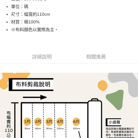
單位：碼
街口支付
尺寸：幅寬約110cm
Google Pay
材質：棉100%
※布料顏色以實際為主。
大哥付你分期
相關說明
【大哥付你分期使用說明】
AFTEE先享後付
1.本服務由台灣大哥大提供，台灣大哥大用戶可立即使用無須另外申請。
詳細說明
相關推薦
2.付款方式選擇「大哥付你分期」，訂單成立後會自動跳轉到大哥付的交易
相關說明
流程，驗證手機門號後，選擇欲分期的期數、繳款截止日，確認付款後即完
【關於「AFTEE先享後付」】
成交易。
ATM付款
AFTEE先享後付是「在收到商品之後才付款」的支付方式。 讓您購物簡單
3.實際核准額度、可分期數及費用金額請依後續交易確認頁面所載為準。
便利好安心！
4.訂單成立30分鐘內，如未前往確認交易或遇審核未通過，訂單將自動取
１．簡單：不需註冊會員、不需綁卡、不需儲值。
運送方式
消。如遇「轉專審核」未通過狀況，表示未達大哥付你分期系統評分，恕無
２．便利：只要手機號碼，簡訊認證，即可結帳。
法說明評估內容。
３．安心：先確認商品／服務後，再付款。
全家取貨付款
【繳款方式說明】
1.分期款項不併入電信帳單，「大哥付你分期」於每月結算日後寄送繳費提
每筆NT$65，滿NT$1,500(含以上)免運費
【「AFTEE先享後付」結帳流程】
醒簡訊。
１．於結帳方式選擇「AFTEE先享後付」後，將跳轉至「AFTEE先享後付」
2.透過簡訊連結打開帳單後，可選擇「超商條碼／台灣大直營門市／銀行轉
7-11取貨付款
結帳頁面，進行簡訊認證並確認金額後，即可完成結帳。
帳／街口支付／iPASS MONEY」等通路繳費。
２．訂單成立數日內，您將收到繳費通知簡訊。
每筆NT$65，滿NT$1,500(含以上)免運費
３．收到繳費通知簡訊後14天內，點擊此簡訊中的連結，可透過四大超商／
【注意事項】
ATM／網路銀行／等多元方式進行付款，方視為交易完成。
宅配
1.本服務係由「台灣大哥大股份有限公司」（以下簡稱本公司）所提供，讓
※ 請注意：結帳手續完成當下不需立刻繳費，但若您需要取消訂單，請聯絡