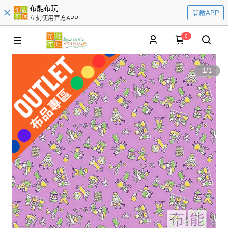
布能布玩
開啟APP
立刻使用官方APP
0
1
/
1