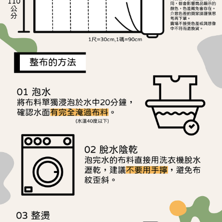
用戶於交易時，得透過本服務購買商品或服務，並由商店將買賣／分期付款
每筆NT$150，滿NT$1,500(含以上)免運費
購買商品的店家。未經商家同意取消之訂單仍視為有效，需透過AFTEE先享
買賣價金債權讓與本公司後，依約使用本公司帳單繳交帳款。
後付繳納相關費用。
2.基於同意付款使用「大哥付你分期」之契約關係目的，商店將以您的個人
離島宅配
※ 交易是否成功請以「AFTEE先享後付 」之結帳頁面顯示為準，若有關於
資料（包含姓名、電話或地址）提供予台灣大哥大進項蒐集、處理及利用，
是否繳費成功／繳費後需取消欲退款等相關疑問，請聯繫「AFTEE先享後付
每筆NT$240
由本公司與您本人進行分期帳單所需資料之確認、核對及更正。
客戶支援中心」
https://netprotections.freshdesk.com/support/home
3.完整用戶服務條款，請詳閱以下連結：
https://oppay.tw/userRule
【注意事項】
１．透過由恩沛科技股份有限公司提供之「AFTEE先享後付」服務完成之交
易，需依本服務之必要範圍內提供個人資料，並將交易相關給付款項請求債
權轉讓予恩沛科技股份有限公司。
２．關於個人資料處理事宜，請瀏覽以下網址：
https://aftee.tw/terms/#terms3
３．未成年的使用者請事先徵得法定代理人或監護人之同意方可使用
「AFTEE先享後付」，若未經同意申辦者引起之損失，本公司不負相關責
任。
４．使用「AFTEE先享後付」時，將依據個別帳號之用戶狀況，依本公司即
時審查核予不同之上限額度；若仍有額度不足之情形，本公司將視審查結果
請求用戶進行身份認證。
５．嚴禁一人註冊多個帳號或使用他人資訊註冊。若發現惡意使用之情形，
恩沛科技股份有限公司將有權停止該用戶之使用額度並採取法律行動。