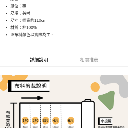
單位：碼
街口支付
尺規：英吋
Google Pay
尺寸：幅寬約110cm
材質：棉100%
大哥付你分期
※布料顏色以實際為主。
相關說明
【大哥付你分期使用說明】
AFTEE先享後付
1.本服務由台灣大哥大提供，台灣大哥大用戶可立即使用無須另外申請。
2.付款方式選擇「大哥付你分期」，訂單成立後會自動跳轉到大哥付的交易
相關說明
流程，驗證手機門號後，選擇欲分期的期數、繳款截止日，確認付款後即完
詳細說明
相關推薦
【關於「AFTEE先享後付」】
成交易。
ATM付款
AFTEE先享後付是「在收到商品之後才付款」的支付方式。 讓您購物簡單
3.實際核准額度、可分期數及費用金額請依後續交易確認頁面所載為準。
便利好安心！
4.訂單成立30分鐘內，如未前往確認交易或遇審核未通過，訂單將自動取
１．簡單：不需註冊會員、不需綁卡、不需儲值。
運送方式
消。如遇「轉專審核」未通過狀況，表示未達大哥付你分期系統評分，恕無
２．便利：只要手機號碼，簡訊認證，即可結帳。
法說明評估內容。
３．安心：先確認商品／服務後，再付款。
全家取貨付款
【繳款方式說明】
1.分期款項不併入電信帳單，「大哥付你分期」於每月結算日後寄送繳費提
每筆NT$65，滿NT$1,500(含以上)免運費
【「AFTEE先享後付」結帳流程】
醒簡訊。
１．於結帳方式選擇「AFTEE先享後付」後，將跳轉至「AFTEE先享後付」
2.透過簡訊連結打開帳單後，可選擇「超商條碼／台灣大直營門市／銀行轉
7-11取貨付款
結帳頁面，進行簡訊認證並確認金額後，即可完成結帳。
帳／街口支付／iPASS MONEY」等通路繳費。
２．訂單成立數日內，您將收到繳費通知簡訊。
每筆NT$65，滿NT$1,500(含以上)免運費
３．收到繳費通知簡訊後14天內，點擊此簡訊中的連結，可透過四大超商／
【注意事項】
ATM／網路銀行／等多元方式進行付款，方視為交易完成。
宅配
1.本服務係由「台灣大哥大股份有限公司」（以下簡稱本公司）所提供，讓
※ 請注意：結帳手續完成當下不需立刻繳費，但若您需要取消訂單，請聯絡