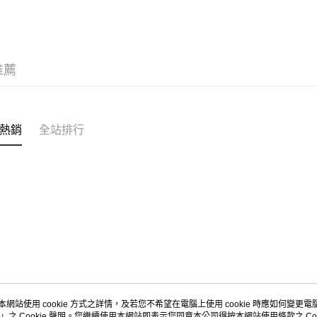
🛒OUTLE
流程，驗
【關於「A
ATM付款
完成交易
AFTEE
布料分類
3.實際核
便利好安
4.訂單成
１．簡單
消。如遇
２．便利
運送方式
無法說明
推薦
３．安心
【繳款方
全家取貨
1.分期款
【「AFT
醒簡訊。
每筆NT$6
１．於結帳
2.透過簡
付」結帳
熱銷
全站排行
帳／街口支
7-11取貨
２．訂單
３．收到繳
每筆NT$6
【注意事
／ATM／
1.本服務
※ 請注意
宅配
用戶於交
絡購買商品
款買賣價
先享後付
每筆NT$1
2.基於同
※ 交易是
資料（包
是否繳費成
離島宅配
用，由本
付客戶支
每筆NT$2
3.完整用
【注意事
１．透過由
交易，需
求債權轉
本網站使用 cookie 方式之詳情，及若您不希望在電腦上使用 cookie 時應如何變更電腦的
２．關於
」之 Cookie 聲明。您繼續使用本網站即表示您同意本公司得按本網站使用條款之 Coo