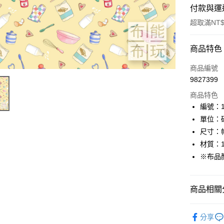
付款與運
超取滿NT$
付款方式
商品特色
信用卡一
商品編號
9827399
超商取貨
商品特色
LINE Pay
編號：10
單位：
Apple Pay
尺寸：幅
街口支付
材質：1
※布品
Google Pa
大哥付你
商品相關分
相關說明
【大哥付
AFTEE先
🦔布料品牌
1.本服務
分享
2.付款方
相關說明