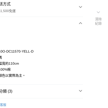
送方式
1,500免運
清除
紀錄
次付款
付款
O-DC11570-YELL-D
碼
寬約110cm
00%棉
顏色以實際為主。
y
分期
類 (3)
你分期使用說明】
享後付
🦔
由台灣大哥大提供，台灣大哥大用戶可立即使用無須另外申請。
Michael Miller
客服
式選擇「大哥付你分期」，訂單成立後會自動跳轉到大哥付的交易