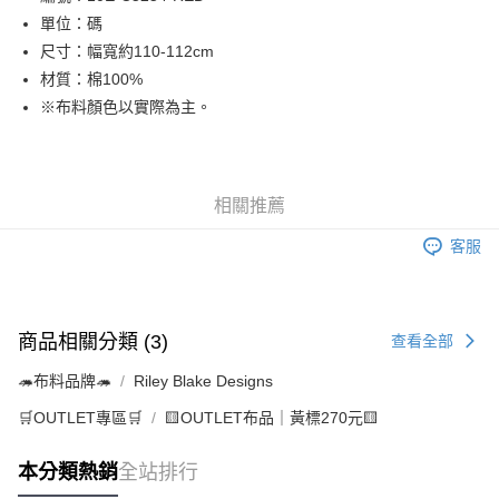
單位：碼
街口支付
尺寸：幅寬約110-112cm
Google Pay
材質：棉100%
※布料顏色以實際為主。
大哥付你分期
相關說明
【大哥付你分期使用說明】
AFTEE先享後付
1.本服務由台灣大哥大提供，台灣大哥大用戶可立即使用無須另外申請。
相關推薦
2.付款方式選擇「大哥付你分期」，訂單成立後會自動跳轉到大哥付的交易
相關說明
流程，驗證手機門號後，選擇欲分期的期數、繳款截止日，確認付款後即完
【關於「AFTEE先享後付」】
客服
成交易。
ATM付款
AFTEE先享後付是「在收到商品之後才付款」的支付方式。 讓您購物簡單
3.實際核准額度、可分期數及費用金額請依後續交易確認頁面所載為準。
便利好安心！
4.訂單成立30分鐘內，如未前往確認交易或遇審核未通過，訂單將自動取
１．簡單：不需註冊會員、不需綁卡、不需儲值。
運送方式
消。如遇「轉專審核」未通過狀況，表示未達大哥付你分期系統評分，恕無
２．便利：只要手機號碼，簡訊認證，即可結帳。
法說明評估內容。
３．安心：先確認商品／服務後，再付款。
商品相關分類 (3)
查看全部
全家取貨付款
【繳款方式說明】
1.分期款項不併入電信帳單，「大哥付你分期」於每月結算日後寄送繳費提
每筆NT$65，滿NT$1,500(含以上)免運費
【「AFTEE先享後付」結帳流程】
🦔布料品牌🦔
Riley Blake Designs
醒簡訊。
１．於結帳方式選擇「AFTEE先享後付」後，將跳轉至「AFTEE先享後付」
2.透過簡訊連結打開帳單後，可選擇「超商條碼／台灣大直營門市／銀行轉
7-11取貨付款
結帳頁面，進行簡訊認證並確認金額後，即可完成結帳。
🛒OUTLET專區🛒
🟨OUTLET布品｜黃標270元🟨
帳／街口支付／iPASS MONEY」等通路繳費。
２．訂單成立數日內，您將收到繳費通知簡訊。
每筆NT$65，滿NT$1,500(含以上)免運費
３．收到繳費通知簡訊後14天內，點擊此簡訊中的連結，可透過四大超商／
【注意事項】
本分類熱銷
全站排行
ATM／網路銀行／等多元方式進行付款，方視為交易完成。
宅配
1.本服務係由「台灣大哥大股份有限公司」（以下簡稱本公司）所提供，讓
※ 請注意：結帳手續完成當下不需立刻繳費，但若您需要取消訂單，請聯絡