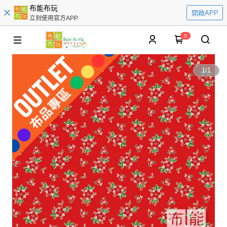
布能布玩
開啟APP
立刻使用官方APP
0
1
/
1