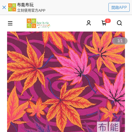
布能布玩
開啟APP
立刻使用官方APP
0
1
/
1