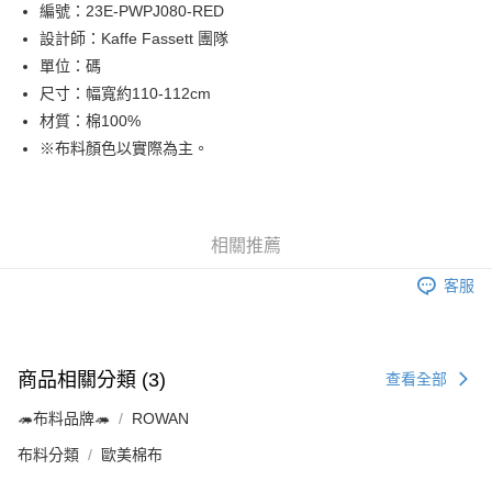
Apple Pay
編號：23E-PWPJ080-RED
設計師：Kaffe Fassett 團隊
街口支付
單位：碼
Google Pay
尺寸：幅寬約110-112cm
材質：棉100%
大哥付你分期
※布料顏色以實際為主。
相關說明
【大哥付你分期使用說明】
AFTEE先享後付
1.本服務由台灣大哥大提供，台灣大哥大用戶可立即使用無須另外申請。
2.付款方式選擇「大哥付你分期」，訂單成立後會自動跳轉到大哥付的交易
相關說明
流程，驗證手機門號後，選擇欲分期的期數、繳款截止日，確認付款後即完
相關推薦
【關於「AFTEE先享後付」】
成交易。
ATM付款
AFTEE先享後付是「在收到商品之後才付款」的支付方式。 讓您購物簡單
3.實際核准額度、可分期數及費用金額請依後續交易確認頁面所載為準。
客服
便利好安心！
4.訂單成立30分鐘內，如未前往確認交易或遇審核未通過，訂單將自動取
１．簡單：不需註冊會員、不需綁卡、不需儲值。
運送方式
消。如遇「轉專審核」未通過狀況，表示未達大哥付你分期系統評分，恕無
２．便利：只要手機號碼，簡訊認證，即可結帳。
法說明評估內容。
３．安心：先確認商品／服務後，再付款。
全家取貨付款
【繳款方式說明】
商品相關分類 (3)
1.分期款項不併入電信帳單，「大哥付你分期」於每月結算日後寄送繳費提
查看全部
每筆NT$65，滿NT$1,500(含以上)免運費
【「AFTEE先享後付」結帳流程】
醒簡訊。
１．於結帳方式選擇「AFTEE先享後付」後，將跳轉至「AFTEE先享後付」
2.透過簡訊連結打開帳單後，可選擇「超商條碼／台灣大直營門市／銀行轉
🦔布料品牌🦔
ROWAN
7-11取貨付款
結帳頁面，進行簡訊認證並確認金額後，即可完成結帳。
帳／街口支付／iPASS MONEY」等通路繳費。
２．訂單成立數日內，您將收到繳費通知簡訊。
每筆NT$65，滿NT$1,500(含以上)免運費
布料分類
歐美棉布
３．收到繳費通知簡訊後14天內，點擊此簡訊中的連結，可透過四大超商／
【注意事項】
ATM／網路銀行／等多元方式進行付款，方視為交易完成。