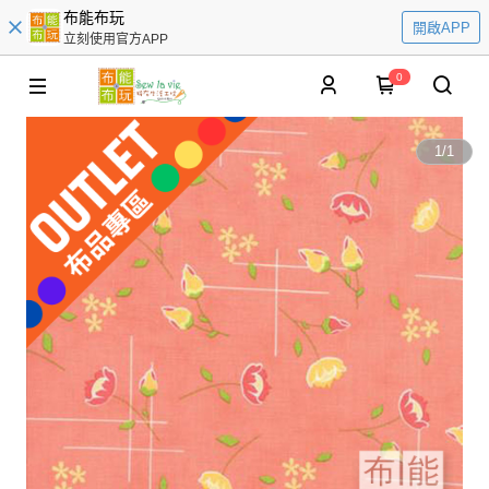
布能布玩
開啟APP
立刻使用官方APP
0
1
/
1