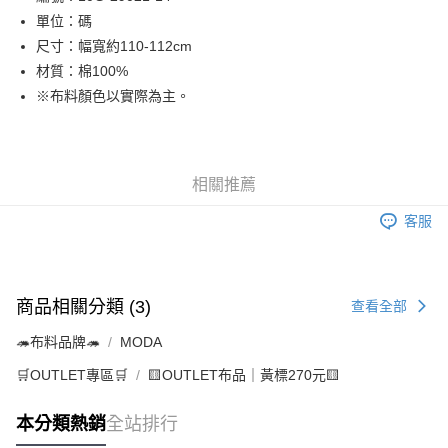
單位：碼
街口支付
尺寸：幅寬約110-112cm
Google Pay
材質：棉100%
※布料顏色以實際為主。
大哥付你分期
相關說明
【大哥付你分期使用說明】
AFTEE先享後付
1.本服務由台灣大哥大提供，台灣大哥大用戶可立即使用無須另外申請。
相關推薦
2.付款方式選擇「大哥付你分期」，訂單成立後會自動跳轉到大哥付的交易
相關說明
流程，驗證手機門號後，選擇欲分期的期數、繳款截止日，確認付款後即完
【關於「AFTEE先享後付」】
客服
成交易。
ATM付款
AFTEE先享後付是「在收到商品之後才付款」的支付方式。 讓您購物簡單
3.實際核准額度、可分期數及費用金額請依後續交易確認頁面所載為準。
便利好安心！
4.訂單成立30分鐘內，如未前往確認交易或遇審核未通過，訂單將自動取
１．簡單：不需註冊會員、不需綁卡、不需儲值。
運送方式
消。如遇「轉專審核」未通過狀況，表示未達大哥付你分期系統評分，恕無
２．便利：只要手機號碼，簡訊認證，即可結帳。
法說明評估內容。
３．安心：先確認商品／服務後，再付款。
商品相關分類 (3)
查看全部
全家取貨付款
【繳款方式說明】
1.分期款項不併入電信帳單，「大哥付你分期」於每月結算日後寄送繳費提
每筆NT$65，滿NT$1,500(含以上)免運費
【「AFTEE先享後付」結帳流程】
🦔布料品牌🦔
MODA
醒簡訊。
１．於結帳方式選擇「AFTEE先享後付」後，將跳轉至「AFTEE先享後付」
2.透過簡訊連結打開帳單後，可選擇「超商條碼／台灣大直營門市／銀行轉
7-11取貨付款
結帳頁面，進行簡訊認證並確認金額後，即可完成結帳。
🛒OUTLET專區🛒
🟨OUTLET布品｜黃標270元🟨
帳／街口支付／iPASS MONEY」等通路繳費。
２．訂單成立數日內，您將收到繳費通知簡訊。
每筆NT$65，滿NT$1,500(含以上)免運費
３．收到繳費通知簡訊後14天內，點擊此簡訊中的連結，可透過四大超商／
【注意事項】
本分類熱銷
全站排行
ATM／網路銀行／等多元方式進行付款，方視為交易完成。
宅配
1.本服務係由「台灣大哥大股份有限公司」（以下簡稱本公司）所提供，讓
※ 請注意：結帳手續完成當下不需立刻繳費，但若您需要取消訂單，請聯絡