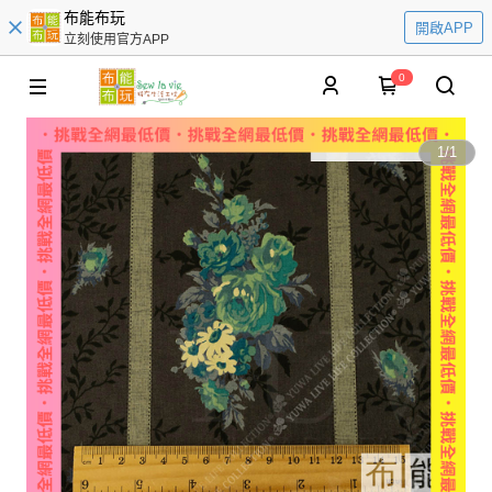
布能布玩
開啟APP
立刻使用官方APP
0
1
/
1