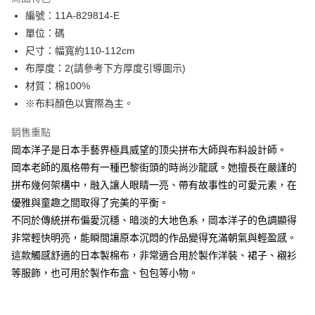
Apple Pay
編號：11A-829814-E
單位：碼
街口支付
尺寸：幅寬約110-112cm
Google Pay
布厚度：2(請參考下方厚度引導圖示)
材質：棉100%
大哥付你分期
※布料顏色以實際為主。
相關說明
【大哥付你分期使用說明】
銷售重點
AFTEE先享後付
1.本服務由台灣大哥大提供，台灣大哥大用戶可立即使用無須另外申請。
2.付款方式選擇「大哥付你分期」，訂單成立後會自動跳轉到大哥付的交易
岡本洋子是日本手藝界極具威望的顶尖拼布大師與布料設計師。
相關說明
流程，驗證手機門號後，選擇欲分期的期數、繳款截止日，確認付款後即完
岡本老師的風格帶有一種巴黎街頭的時尚沙龍感。她擅長在嚴謹的
【關於「AFTEE先享後付」】
成交易。
ATM付款
AFTEE先享後付是「在收到商品之後才付款」的支付方式。 讓您購物簡單
拼布幾何架構中，融入讓人眼睛一亮、帶有故事性的可愛元素，在
3.實際核准額度、可分期數及費用金額請依後續交易確認頁面所載為準。
便利好安心！
4.訂單成立30分鐘內，如未前往確認交易或遇審核未通過，訂單將自動取
優雅與童趣之間取得了完美的平衡。
１．簡單：不需註冊會員、不需綁卡、不需儲值。
運送方式
消。如遇「轉專審核」未通過狀況，表示未達大哥付你分期系統評分，恕無
２．便利：只要手機號碼，簡訊認證，即可結帳。
不同於傳統拼布偏愛沉穩、暗淡的大地色系，岡本洋子的色調顯得
法說明評估內容。
３．安心：先確認商品／服務後，再付款。
全家取貨付款
非常輕快明亮，能瞬間讓原本沉悶的作品變得充滿朝氣與輕盈感。
【繳款方式說明】
1.分期款項不併入電信帳單，「大哥付你分期」於每月結算日後寄送繳費提
每筆NT$65，滿NT$1,500(含以上)免運費
這款觸感舒適的日本製棉布，非常適合用於製作洋裝、裙子、襯衫
【「AFTEE先享後付」結帳流程】
醒簡訊。
１．於結帳方式選擇「AFTEE先享後付」後，將跳轉至「AFTEE先享後付」
等服飾，也可用於製作布盒、包包等小物。
2.透過簡訊連結打開帳單後，可選擇「超商條碼／台灣大直營門市／銀行轉
7-11取貨付款
結帳頁面，進行簡訊認證並確認金額後，即可完成結帳。
帳／街口支付／iPASS MONEY」等通路繳費。
２．訂單成立數日內，您將收到繳費通知簡訊。
每筆NT$65，滿NT$1,500(含以上)免運費
３．收到繳費通知簡訊後14天內，點擊此簡訊中的連結，可透過四大超商／
【注意事項】