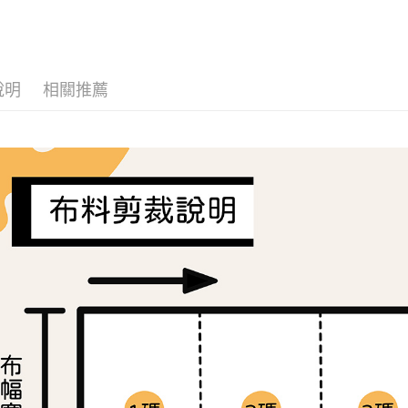
布料分類
流程，驗
【關於「A
ATM付款
完成交易
AFTEE
3.實際核
便利好安
4.訂單成
１．簡單
消。如遇
２．便利
運送方式
無法說明
說明
相關推薦
３．安心
【繳款方
全家取貨
1.分期款
【「AFT
醒簡訊。
每筆NT$6
１．於結帳
2.透過簡
付」結帳
帳／街口支
7-11取貨
２．訂單
３．收到繳
每筆NT$6
【注意事
／ATM／
1.本服務
※ 請注意
宅配
用戶於交
絡購買商品
款買賣價
先享後付
每筆NT$1
2.基於同
※ 交易是
資料（包
是否繳費成
離島宅配
用，由本
付客戶支
每筆NT$2
3.完整用
【注意事
１．透過由
交易，需
求債權轉
２．關於