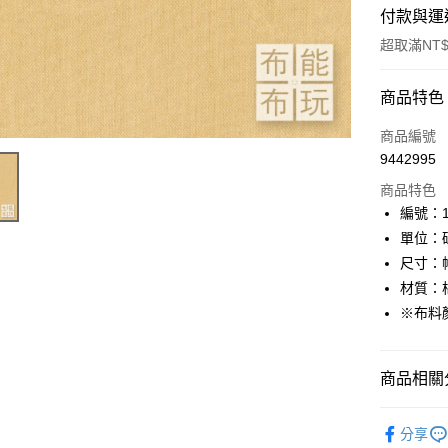
付款與運
超取滿NT$
付款方式
商品特色
信用卡一
商品編號
9442995
超商取貨
商品特色
LINE Pay
編號：10
單位：
Apple Pay
尺寸：幅
街口支付
材質：棉
※布料
Google Pa
大哥付你
商品相關分
相關說明
【大哥付
AFTEE先
🦔布料品牌
1.本服務
分享
2.付款方
相關說明