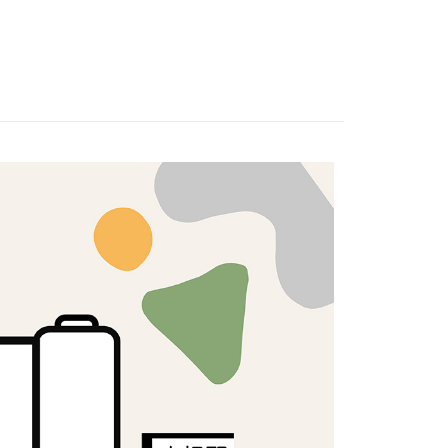
素色布
證手機門號後，選擇欲分期的期數、繳款截止日，確認付款後即
FTEE先享後付」】
。
先享後付是「在收到商品之後才付款」的支付方式。 讓您購物簡單
准額度、可分期數及費用金額請依後續交易確認頁面所載為準。
心！
立30分鐘內，如未前往確認交易或遇審核未通過，訂單將自動取
：不需註冊會員、不需綁卡、不需儲值。
「轉專審核」未通過狀況，表示未達大哥付你分期系統評分，恕
：只要手機號碼，簡訊認證，即可結帳。
評估內容。
：先確認商品／服務後，再付款。
式說明】
付款
項不併入電信帳單，「大哥付你分期」於每月結算日後寄送繳費提
EE先享後付」結帳流程】
5，滿NT$1,500(含以上)免運費
方式選擇「AFTEE先享後付」後，將跳轉至「AFTEE先享後
訊連結打開帳單後，可選擇「超商條碼／台灣大直營門市／銀行轉
頁面，進行簡訊認證並確認金額後，即可完成結帳。
付／iPASS MONEY」等通路繳費。
付款
成立數日內，您將收到繳費通知簡訊。
費通知簡訊後14天內，點擊此簡訊中的連結，可透過四大超商
5，滿NT$1,500(含以上)免運費
項】
網路銀行／等多元方式進行付款，方視為交易完成。
係由「台灣大哥大股份有限公司」（以下簡稱本公司）所提供，讓
：結帳手續完成當下不需立刻繳費，但若您需要取消訂單，請聯
易時，得透過本服務購買商品或服務，並由商店將買賣／分期付
的店家。未經商家同意取消之訂單仍視為有效，需透過AFTEE
金債權讓與本公司後，依約使用本公司帳單繳交帳款。
繳納相關費用。
50，滿NT$1,500(含以上)免運費
意付款使用「大哥付你分期」之契約關係目的，商店將以您的個人
否成功請以「AFTEE先享後付 」之結帳頁面顯示為準，若有關於
含姓名、電話或地址）提供予台灣大哥大進項蒐集、處理及利
功／繳費後需取消欲退款等相關疑問，請聯繫「AFTEE先享後
公司與您本人進行分期帳單所需資料之確認、核對及更正。
援中心」
https://netprotections.freshdesk.com/support/home
40
戶服務條款，請詳閱以下連結：
https://oppay.tw/userRule
項】
恩沛科技股份有限公司提供之「AFTEE先享後付」服務完成之
依本服務之必要範圍內提供個人資料，並將交易相關給付款項請
讓予恩沛科技股份有限公司。
個人資料處理事宜，請瀏覽以下網址：