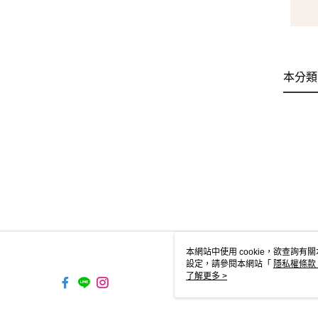
本分類
本網站中使用 cookie，欲查詢有關
設定，請參閱本網站「
隱私權條款
使用 cookie。
了解更多 >