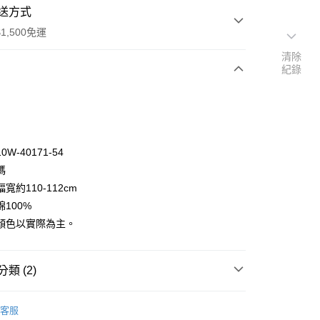
送方式
1,500免運
清除
紀錄
次付款
付款
W-40171-54
碼
寬約110-112cm
100%
顏色以實際為主。
y
分期
類 (2)
你分期使用說明】
享後付
🦔
由台灣大哥大提供，台灣大哥大用戶可立即使用無須另外申請。
WINDHAM
客服
式選擇「大哥付你分期」，訂單成立後會自動跳轉到大哥付的交易