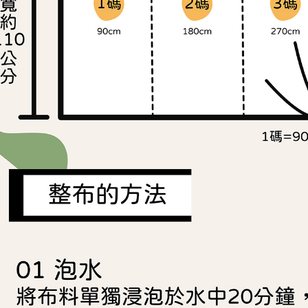
https://aft
３．未成
「AFTE
任。
４．使用「
即時審查
結果請求
５．嚴禁
形，恩沛
動。