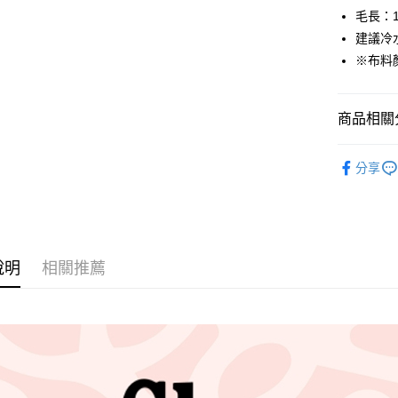
2.付款方
相關說明
毛長：1
流程，驗
【關於「A
建議冷
ATM付款
完成交易
AFTEE
※布料
3.實際核
便利好安
4.訂單成
１．簡單
消。如遇
２．便利
運送方式
無法說明
３．安心
商品相關分
【繳款方
全家取貨
1.分期款
【「AFT
🦔布料品牌
醒簡訊。
每筆NT$6
１．於結帳
分享
2.透過簡
付」結帳
布料分類
帳／街口支
7-11取貨
２．訂單
３．收到繳
每筆NT$6
【注意事
／ATM／
1.本服務
※ 請注意
宅配
用戶於交
絡購買商品
說明
相關推薦
款買賣價
先享後付
每筆NT$1
2.基於同
※ 交易是
資料（包
是否繳費成
離島宅配
用，由本
付客戶支
每筆NT$2
3.完整用
【注意事
１．透過由
交易，需