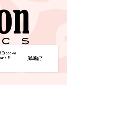
讓予恩沛科技股份有限公司。
個人資料處理事宜，請瀏覽以下網址：
ee.tw/terms/#terms3
年的使用者請事先徵得法定代理人或監護人之同意方可使用
E先享後付」，若未經同意申辦者引起之損失，本公司不負相關責
AFTEE先享後付」時，將依據個別帳號之用戶狀況，依本公司
核予不同之上限額度；若仍有額度不足之情形，本公司將視審查
用戶進行身份認證。
一人註冊多個帳號或使用他人資訊註冊。若發現惡意使用之情
科技股份有限公司將有權停止該用戶之使用額度並採取法律行
 cookie
kie 聲明
我知道了