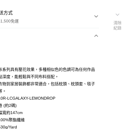
送方式
1,500免運
清除
紀錄
次付款
付款
布系列具有壓花效果，多種相似色的色調可為任何作品
點深度，能輕鬆與不同布料搭配。
衣物到家居裝飾都非常適合，包括枕頭、枕頭套、毯子
等。
0R-LCGALAXY-LEMONDROP
y
 (約2碼)
分期
寬約147cm
100%聚酯纖維
你分期使用說明】
享後付
0g/Yard
由台灣大哥大提供，台灣大哥大用戶可立即使用無須另外申請。