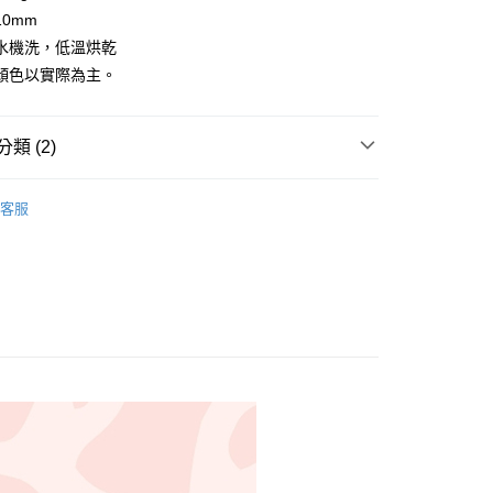
式選擇「大哥付你分期」，訂單成立後會自動跳轉到大哥付的交易
0mm
證手機門號後，選擇欲分期的期數、繳款截止日，確認付款後即
FTEE先享後付」】
水機洗，低溫烘乾
。
先享後付是「在收到商品之後才付款」的支付方式。 讓您購物簡單
顏色以實際為主。
准額度、可分期數及費用金額請依後續交易確認頁面所載為準。
心！
立30分鐘內，如未前往確認交易或遇審核未通過，訂單將自動取
：不需註冊會員、不需綁卡、不需儲值。
「轉專審核」未通過狀況，表示未達大哥付你分期系統評分，恕
：只要手機號碼，簡訊認證，即可結帳。
評估內容。
：先確認商品／服務後，再付款。
類 (2)
式說明】
付款
項不併入電信帳單，「大哥付你分期」於每月結算日後寄送繳費提
EE先享後付」結帳流程】
🦔
Shannon Fabrics
5，滿NT$1,500(含以上)免運費
方式選擇「AFTEE先享後付」後，將跳轉至「AFTEE先享後
客服
訊連結打開帳單後，可選擇「超商條碼／台灣大直營門市／銀行轉
頁面，進行簡訊認證並確認金額後，即可完成結帳。
絨毛布/刷毛布/起毛布/厚棉布
付／iPASS MONEY」等通路繳費。
付款
成立數日內，您將收到繳費通知簡訊。
費通知簡訊後14天內，點擊此簡訊中的連結，可透過四大超商
5，滿NT$1,500(含以上)免運費
項】
網路銀行／等多元方式進行付款，方視為交易完成。
係由「台灣大哥大股份有限公司」（以下簡稱本公司）所提供，讓
：結帳手續完成當下不需立刻繳費，但若您需要取消訂單，請聯
易時，得透過本服務購買商品或服務，並由商店將買賣／分期付
的店家。未經商家同意取消之訂單仍視為有效，需透過AFTEE
金債權讓與本公司後，依約使用本公司帳單繳交帳款。
繳納相關費用。
50，滿NT$1,500(含以上)免運費
意付款使用「大哥付你分期」之契約關係目的，商店將以您的個人
否成功請以「AFTEE先享後付 」之結帳頁面顯示為準，若有關於
含姓名、電話或地址）提供予台灣大哥大進項蒐集、處理及利
功／繳費後需取消欲退款等相關疑問，請聯繫「AFTEE先享後
公司與您本人進行分期帳單所需資料之確認、核對及更正。
援中心」
https://netprotections.freshdesk.com/support/home
40
戶服務條款，請詳閱以下連結：
https://oppay.tw/userRule
項】
恩沛科技股份有限公司提供之「AFTEE先享後付」服務完成之
依本服務之必要範圍內提供個人資料，並將交易相關給付款項請