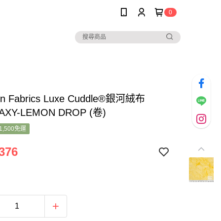
0
on Fabrics Luxe Cuddle®銀河絨布
AXY-LEMON DROP (卷)
1,500免運
376