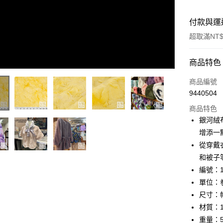
付款與運
超取滿NT$
付款方式
商品特色
信用卡一
商品編號
9440504
超商取貨
商品特色
LINE Pay
銀河絨
增添一
Apple Pay
從穿戴
街口支付
和被子
編號：1
Google Pa
單位：卷
大哥付你
尺寸：幅
相關說明
材質：
【大哥付
AFTEE先
重量：53
1.本服務