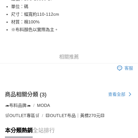
單位：碼
街口支付
尺寸：幅寬約110-112cm
Google Pay
材質：棉100%
※布料顏色以實際為主。
大哥付你分期
相關說明
【大哥付你分期使用說明】
AFTEE先享後付
1.本服務由台灣大哥大提供，台灣大哥大用戶可立即使用無須另外申請。
相關推薦
2.付款方式選擇「大哥付你分期」，訂單成立後會自動跳轉到大哥付的交易
相關說明
流程，驗證手機門號後，選擇欲分期的期數、繳款截止日，確認付款後即完
【關於「AFTEE先享後付」】
客服
成交易。
ATM付款
AFTEE先享後付是「在收到商品之後才付款」的支付方式。 讓您購物簡單
3.實際核准額度、可分期數及費用金額請依後續交易確認頁面所載為準。
便利好安心！
4.訂單成立30分鐘內，如未前往確認交易或遇審核未通過，訂單將自動取
１．簡單：不需註冊會員、不需綁卡、不需儲值。
運送方式
消。如遇「轉專審核」未通過狀況，表示未達大哥付你分期系統評分，恕無
２．便利：只要手機號碼，簡訊認證，即可結帳。
法說明評估內容。
３．安心：先確認商品／服務後，再付款。
商品相關分類 (3)
查看全部
全家取貨付款
【繳款方式說明】
1.分期款項不併入電信帳單，「大哥付你分期」於每月結算日後寄送繳費提
每筆NT$65，滿NT$1,500(含以上)免運費
【「AFTEE先享後付」結帳流程】
🦔布料品牌🦔
MODA
醒簡訊。
１．於結帳方式選擇「AFTEE先享後付」後，將跳轉至「AFTEE先享後付」
2.透過簡訊連結打開帳單後，可選擇「超商條碼／台灣大直營門市／銀行轉
7-11取貨付款
結帳頁面，進行簡訊認證並確認金額後，即可完成結帳。
🛒OUTLET專區🛒
🟨OUTLET布品｜黃標270元🟨
帳／街口支付／iPASS MONEY」等通路繳費。
２．訂單成立數日內，您將收到繳費通知簡訊。
每筆NT$65，滿NT$1,500(含以上)免運費
３．收到繳費通知簡訊後14天內，點擊此簡訊中的連結，可透過四大超商／
【注意事項】
本分類熱銷
全站排行
ATM／網路銀行／等多元方式進行付款，方視為交易完成。
宅配
1.本服務係由「台灣大哥大股份有限公司」（以下簡稱本公司）所提供，讓
※ 請注意：結帳手續完成當下不需立刻繳費，但若您需要取消訂單，請聯絡