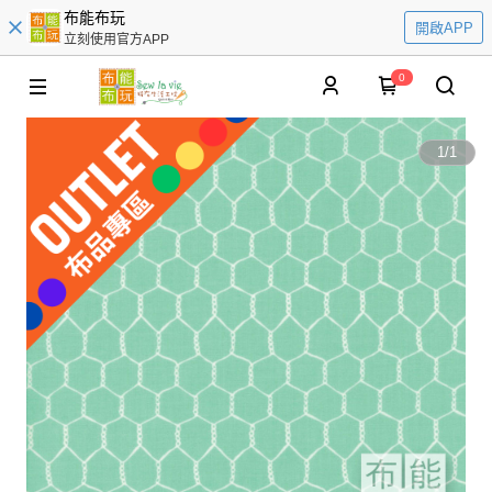
布能布玩
開啟APP
立刻使用官方APP
0
1
/
1