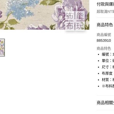
付款與運
超取滿NT$
付款方式
商品特色
信用卡一
商品編號
8853910
超商取貨
商品特色
LINE Pay
編號：11
單位：
Apple Pay
尺寸：幅
街口支付
布厚度
材質：
Google Pa
※布料
大哥付你
相關說明
【大哥付
商品相關分
AFTEE先
1.本服務
2.付款方
相關說明
YUWA有