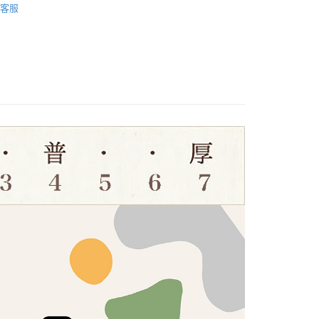
證手機門號後，選擇欲分期的期數、繳款截止日，確認付款後即
FTEE先享後付」】
客服
。
T專區🛒
先享後付是「在收到商品之後才付款」的支付方式。 讓您購物簡單
🟦OUTLET布品｜藍標360元🟦
准額度、可分期數及費用金額請依後續交易確認頁面所載為準。
心！
立30分鐘內，如未前往確認交易或遇審核未通過，訂單將自動取
棉麻布/混麻布
：不需註冊會員、不需綁卡、不需儲值。
「轉專審核」未通過狀況，表示未達大哥付你分期系統評分，恕
：只要手機號碼，簡訊認證，即可結帳。
評估內容。
：先確認商品／服務後，再付款。
式說明】
付款
項不併入電信帳單，「大哥付你分期」於每月結算日後寄送繳費提
EE先享後付」結帳流程】
5，滿NT$1,500(含以上)免運費
方式選擇「AFTEE先享後付」後，將跳轉至「AFTEE先享後
訊連結打開帳單後，可選擇「超商條碼／台灣大直營門市／銀行轉
頁面，進行簡訊認證並確認金額後，即可完成結帳。
付／iPASS MONEY」等通路繳費。
付款
成立數日內，您將收到繳費通知簡訊。
費通知簡訊後14天內，點擊此簡訊中的連結，可透過四大超商
5，滿NT$1,500(含以上)免運費
項】
網路銀行／等多元方式進行付款，方視為交易完成。
係由「台灣大哥大股份有限公司」（以下簡稱本公司）所提供，讓
：結帳手續完成當下不需立刻繳費，但若您需要取消訂單，請聯
易時，得透過本服務購買商品或服務，並由商店將買賣／分期付
的店家。未經商家同意取消之訂單仍視為有效，需透過AFTEE
金債權讓與本公司後，依約使用本公司帳單繳交帳款。
繳納相關費用。
50，滿NT$1,500(含以上)免運費
意付款使用「大哥付你分期」之契約關係目的，商店將以您的個人
否成功請以「AFTEE先享後付 」之結帳頁面顯示為準，若有關於
含姓名、電話或地址）提供予台灣大哥大進項蒐集、處理及利
功／繳費後需取消欲退款等相關疑問，請聯繫「AFTEE先享後
公司與您本人進行分期帳單所需資料之確認、核對及更正。
援中心」
https://netprotections.freshdesk.com/support/home
40
戶服務條款，請詳閱以下連結：
https://oppay.tw/userRule
項】
恩沛科技股份有限公司提供之「AFTEE先享後付」服務完成之
依本服務之必要範圍內提供個人資料，並將交易相關給付款項請
讓予恩沛科技股份有限公司。
個人資料處理事宜，請瀏覽以下網址：