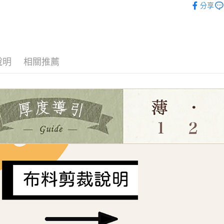
流程，驗
【關於「A
分享
ATM付款
完成交易
🛒OUTLE
AFTEE
3.實際核
便利好安
4.訂單成
布料分類
１．簡單
消。如遇
２．便利
運送方式
無法說明
３．安心
【繳款方
說明
相關推薦
全家取貨
1.分期款
【「AFT
醒簡訊。
每筆NT$6
１．於結帳
2.透過簡
付」結帳
帳／街口支
7-11取貨
２．訂單
３．收到繳
每筆NT$6
【注意事
／ATM／
1.本服務
※ 請注意
宅配
用戶於交
絡購買商品
款買賣價
先享後付
每筆NT$1
2.基於同
※ 交易是
資料（包
是否繳費成
離島宅配
用，由本
付客戶支
每筆NT$2
3.完整用
【注意事
１．透過由
交易，需
求債權轉
２．關於