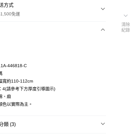
送方式
1,500免運
清除
紀錄
次付款
付款
A-446818-C
碼
寬約110-112cm
：4(請參考下方厚度引導圖示)
棉、麻
y
顏色以實際為主。
分期
你分期使用說明】
類 (3)
享後付
由台灣大哥大提供，台灣大哥大用戶可立即使用無須另外申請。
式選擇「大哥付你分期」，訂單成立後會自動跳轉到大哥付的交易
輪商店
棉麻布