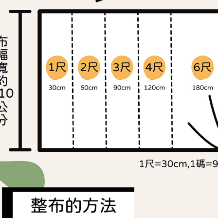
https://aft
３．未成
「AFTE
任。
４．使用「
即時審查
結果請求
５．嚴禁
形，恩沛
動。