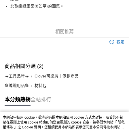
北歐編織圖案(8芒星)的圖集。
街口支付
Google Pay
大哥付你分期
相關推薦
相關說明
客服
【大哥付你分期使用說明】
AFTEE先享後付
1.本服務由台灣大哥大提供，台灣大哥大用戶可立即使用無須另外申請。
2.付款方式選擇「大哥付你分期」，訂單成立後會自動跳轉到大哥付的交易
相關說明
流程，驗證手機門號後，選擇欲分期的期數、繳款截止日，確認付款後即完
【關於「AFTEE先享後付」】
成交易。
ATM付款
商品相關分類 (2)
AFTEE先享後付是「在收到商品之後才付款」的支付方式。 讓您購物簡單
3.實際核准額度、可分期數及費用金額請依後續交易確認頁面所載為準。
便利好安心！
4.訂單成立30分鐘內，如未前往確認交易或遇審核未通過，訂單將自動取
🦔工具品牌🦔
Clover可樂牌｜促銷商品
１．簡單：不需註冊會員、不需綁卡、不需儲值。
運送方式
消。如遇「轉專審核」未通過狀況，表示未達大哥付你分期系統評分，恕無
２．便利：只要手機號碼，簡訊認證，即可結帳。
法說明評估內容。
🧶編織用品🧶
材料包
３．安心：先確認商品／服務後，再付款。
全家取貨付款
【繳款方式說明】
1.分期款項不併入電信帳單，「大哥付你分期」於每月結算日後寄送繳費提
每筆NT$65，滿NT$1,500(含以上)免運費
【「AFTEE先享後付」結帳流程】
本分類熱銷
全站排行
醒簡訊。
１．於結帳方式選擇「AFTEE先享後付」後，將跳轉至「AFTEE先享後付」
2.透過簡訊連結打開帳單後，可選擇「超商條碼／台灣大直營門市／銀行轉
7-11取貨付款
結帳頁面，進行簡訊認證並確認金額後，即可完成結帳。
帳／街口支付／iPASS MONEY」等通路繳費。
２．訂單成立數日內，您將收到繳費通知簡訊。
每筆NT$65，滿NT$1,500(含以上)免運費
本網站中使用 cookie，欲查詢有關本網站使用 cookie 方式之詳情，及若您不希
３．收到繳費通知簡訊後14天內，點擊此簡訊中的連結，可透過四大超商／
【注意事項】
熱門標籤
望在電腦上使用 cookie 時應如何變更電腦的 cookie 設定，請參閱本網站「
隱私
ATM／網路銀行／等多元方式進行付款，方視為交易完成。
宅配
1.本服務係由「台灣大哥大股份有限公司」（以下簡稱本公司）所提供，讓
權條款
」之 Cookie 聲明。您繼續使用本網站即表示您同意本公司得按本網站使
※ 請注意：結帳手續完成當下不需立刻繳費，但若您需要取消訂單，請聯絡