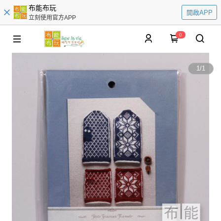
布能布玩
開啟APP
立刻使用官方APP
0
1
/
1