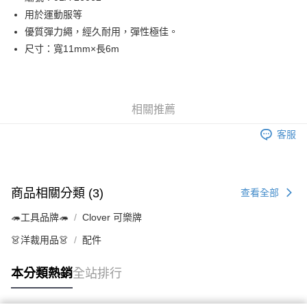
用於運動服等
街口支付
優質彈力繩，經久耐用，彈性極佳。
Google Pay
尺寸：寬11mm×長6m
大哥付你分期
相關說明
【大哥付你分期使用說明】
相關推薦
AFTEE先享後付
1.本服務由台灣大哥大提供，台灣大哥大用戶可立即使用無須另外申請。
2.付款方式選擇「大哥付你分期」，訂單成立後會自動跳轉到大哥付的交易
相關說明
客服
流程，驗證手機門號後，選擇欲分期的期數、繳款截止日，確認付款後即完
【關於「AFTEE先享後付」】
成交易。
ATM付款
AFTEE先享後付是「在收到商品之後才付款」的支付方式。 讓您購物簡單
3.實際核准額度、可分期數及費用金額請依後續交易確認頁面所載為準。
便利好安心！
4.訂單成立30分鐘內，如未前往確認交易或遇審核未通過，訂單將自動取
１．簡單：不需註冊會員、不需綁卡、不需儲值。
運送方式
消。如遇「轉專審核」未通過狀況，表示未達大哥付你分期系統評分，恕無
商品相關分類 (3)
查看全部
２．便利：只要手機號碼，簡訊認證，即可結帳。
法說明評估內容。
３．安心：先確認商品／服務後，再付款。
全家取貨付款
【繳款方式說明】
🦔工具品牌🦔
Clover 可樂牌
1.分期款項不併入電信帳單，「大哥付你分期」於每月結算日後寄送繳費提
每筆NT$65，滿NT$1,500(含以上)免運費
【「AFTEE先享後付」結帳流程】
醒簡訊。
👗洋裁用品👗
配件
１．於結帳方式選擇「AFTEE先享後付」後，將跳轉至「AFTEE先享後付」
2.透過簡訊連結打開帳單後，可選擇「超商條碼／台灣大直營門市／銀行轉
7-11取貨付款
結帳頁面，進行簡訊認證並確認金額後，即可完成結帳。
帳／街口支付／iPASS MONEY」等通路繳費。
２．訂單成立數日內，您將收到繳費通知簡訊。
本分類熱銷
全站排行
每筆NT$65，滿NT$1,500(含以上)免運費
３．收到繳費通知簡訊後14天內，點擊此簡訊中的連結，可透過四大超商／
【注意事項】
ATM／網路銀行／等多元方式進行付款，方視為交易完成。
宅配
1.本服務係由「台灣大哥大股份有限公司」（以下簡稱本公司）所提供，讓
※ 請注意：結帳手續完成當下不需立刻繳費，但若您需要取消訂單，請聯絡