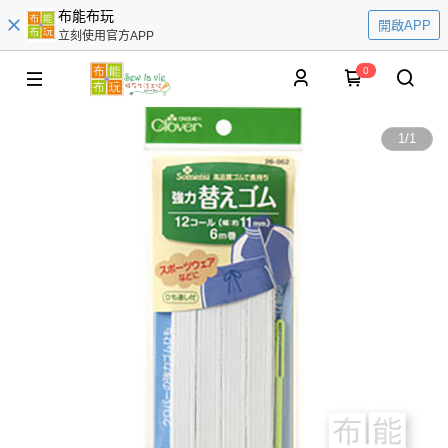
布能布玩
開啟APP
立刻使用官方APP
0
1
/
1