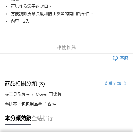
可以作為袋子的封口。
街口支付
方便調節皮帶長度和防止袋型物開口的部件。
Google Pay
內容：2入
大哥付你分期
相關說明
【大哥付你分期使用說明】
相關推薦
AFTEE先享後付
1.本服務由台灣大哥大提供，台灣大哥大用戶可立即使用無須另外申請。
2.付款方式選擇「大哥付你分期」，訂單成立後會自動跳轉到大哥付的交易
相關說明
客服
流程，驗證手機門號後，選擇欲分期的期數、繳款截止日，確認付款後即完
【關於「AFTEE先享後付」】
成交易。
ATM付款
AFTEE先享後付是「在收到商品之後才付款」的支付方式。 讓您購物簡單
3.實際核准額度、可分期數及費用金額請依後續交易確認頁面所載為準。
便利好安心！
4.訂單成立30分鐘內，如未前往確認交易或遇審核未通過，訂單將自動取
１．簡單：不需註冊會員、不需綁卡、不需儲值。
運送方式
消。如遇「轉專審核」未通過狀況，表示未達大哥付你分期系統評分，恕無
商品相關分類 (3)
查看全部
２．便利：只要手機號碼，簡訊認證，即可結帳。
法說明評估內容。
３．安心：先確認商品／服務後，再付款。
全家取貨付款
【繳款方式說明】
🦔工具品牌🦔
Clover 可樂牌
1.分期款項不併入電信帳單，「大哥付你分期」於每月結算日後寄送繳費提
每筆NT$65，滿NT$1,500(含以上)免運費
【「AFTEE先享後付」結帳流程】
醒簡訊。
👜拼布．包包用品👜
配件
１．於結帳方式選擇「AFTEE先享後付」後，將跳轉至「AFTEE先享後付」
2.透過簡訊連結打開帳單後，可選擇「超商條碼／台灣大直營門市／銀行轉
7-11取貨付款
結帳頁面，進行簡訊認證並確認金額後，即可完成結帳。
帳／街口支付／iPASS MONEY」等通路繳費。
２．訂單成立數日內，您將收到繳費通知簡訊。
本分類熱銷
全站排行
每筆NT$65，滿NT$1,500(含以上)免運費
３．收到繳費通知簡訊後14天內，點擊此簡訊中的連結，可透過四大超商／
【注意事項】
ATM／網路銀行／等多元方式進行付款，方視為交易完成。
宅配
1.本服務係由「台灣大哥大股份有限公司」（以下簡稱本公司）所提供，讓
※ 請注意：結帳手續完成當下不需立刻繳費，但若您需要取消訂單，請聯絡