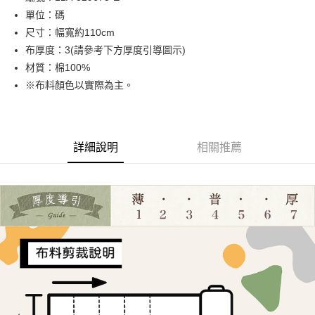
單位：碼
街口支付
尺寸：幅寬約110cm
Google Pay
布厚度：3(請參考下方厚度引導圖示)
材質：棉100%
大哥付你分期
※布料顏色以實際為主。
相關說明
【大哥付你分期使用說明】
AFTEE先享後付
1.本服務由台灣大哥大提供，台灣大哥大用戶可立即使用無須另外申請。
2.付款方式選擇「大哥付你分期」，訂單成立後會自動跳轉到大哥付的交易
相關說明
流程，驗證手機門號後，選擇欲分期的期數、繳款截止日，確認付款後即完
詳細說明
相關推薦
【關於「AFTEE先享後付」】
成交易。
ATM付款
AFTEE先享後付是「在收到商品之後才付款」的支付方式。 讓您購物簡單
3.實際核准額度、可分期數及費用金額請依後續交易確認頁面所載為準。
便利好安心！
4.訂單成立30分鐘內，如未前往確認交易或遇審核未通過，訂單將自動取
１．簡單：不需註冊會員、不需綁卡、不需儲值。
運送方式
消。如遇「轉專審核」未通過狀況，表示未達大哥付你分期系統評分，恕無
２．便利：只要手機號碼，簡訊認證，即可結帳。
法說明評估內容。
３．安心：先確認商品／服務後，再付款。
全家取貨付款
【繳款方式說明】
1.分期款項不併入電信帳單，「大哥付你分期」於每月結算日後寄送繳費提
每筆NT$65，滿NT$1,500(含以上)免運費
【「AFTEE先享後付」結帳流程】
醒簡訊。
１．於結帳方式選擇「AFTEE先享後付」後，將跳轉至「AFTEE先享後付」
2.透過簡訊連結打開帳單後，可選擇「超商條碼／台灣大直營門市／銀行轉
7-11取貨付款
結帳頁面，進行簡訊認證並確認金額後，即可完成結帳。
帳／街口支付／iPASS MONEY」等通路繳費。
２．訂單成立數日內，您將收到繳費通知簡訊。
每筆NT$65，滿NT$1,500(含以上)免運費
３．收到繳費通知簡訊後14天內，點擊此簡訊中的連結，可透過四大超商／
【注意事項】
ATM／網路銀行／等多元方式進行付款，方視為交易完成。
宅配
1.本服務係由「台灣大哥大股份有限公司」（以下簡稱本公司）所提供，讓
※ 請注意：結帳手續完成當下不需立刻繳費，但若您需要取消訂單，請聯絡