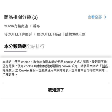
商品相關分類 (3)
查看全部
YUWA有輪商店
棉布
🛒OUTLET專區🛒
🟦OUTLET布品｜藍標360元🟦
本分類熱銷
全站排行
本網站中使用 cookie，欲查詢有關本網站使用 cookie 方式之詳情，及若您不希
熱門標籤
望在電腦上使用 cookie 時應如何變更電腦的 cookie 設定，請參閱本網站「
隱私
權條款
」之 Cookie 聲明。您繼續使用本網站即表示您同意本公司得按本網站使
用條款之 Cookie 聲明使用 cookie。
了解更多 >
我知道了