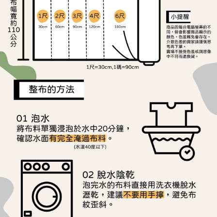
用戶於交易時，得透過本服務購買商品或服務，並由商店將買賣／分期付款
每筆NT$150，滿NT$1,500(含以上)免運費
購買商品的店家。未經商家同意取消之訂單仍視為有效，需透過AFTEE先享
買賣價金債權讓與本公司後，依約使用本公司帳單繳交帳款。
後付繳納相關費用。
2.基於同意付款使用「大哥付你分期」之契約關係目的，商店將以您的個人
離島宅配
※ 交易是否成功請以「AFTEE先享後付 」之結帳頁面顯示為準，若有關於
資料（包含姓名、電話或地址）提供予台灣大哥大進項蒐集、處理及利用，
是否繳費成功／繳費後需取消欲退款等相關疑問，請聯繫「AFTEE先享後付
每筆NT$240
由本公司與您本人進行分期帳單所需資料之確認、核對及更正。
客戶支援中心」
https://netprotections.freshdesk.com/support/home
3.完整用戶服務條款，請詳閱以下連結：
https://oppay.tw/userRule
【注意事項】
１．透過由恩沛科技股份有限公司提供之「AFTEE先享後付」服務完成之交
易，需依本服務之必要範圍內提供個人資料，並將交易相關給付款項請求債
權轉讓予恩沛科技股份有限公司。
２．關於個人資料處理事宜，請瀏覽以下網址：
https://aftee.tw/terms/#terms3
３．未成年的使用者請事先徵得法定代理人或監護人之同意方可使用
「AFTEE先享後付」，若未經同意申辦者引起之損失，本公司不負相關責
任。
４．使用「AFTEE先享後付」時，將依據個別帳號之用戶狀況，依本公司即
時審查核予不同之上限額度；若仍有額度不足之情形，本公司將視審查結果
請求用戶進行身份認證。
５．嚴禁一人註冊多個帳號或使用他人資訊註冊。若發現惡意使用之情形，
恩沛科技股份有限公司將有權停止該用戶之使用額度並採取法律行動。