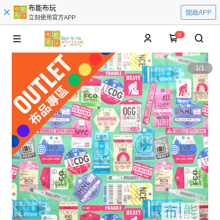
布能布玩
開啟APP
立刻使用官方APP
0
1
/
1