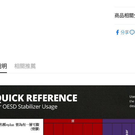
AFTEE先
1.本服務
2.付款方
相關說明
商品相關分
流程，驗
【關於「A
ATM付款
完成交易
AFTEE
3.實際核
🦔工具品牌
便利好安
4.訂單成
分享
１．簡單
👗洋裁用品
消。如遇
２．便利
運送方式
無法說明
３．安心
工具分類
【繳款方
全家取貨
1.分期款
【「AFT
醒簡訊。
每筆NT$6
１．於結帳
2.透過簡
付」結帳
說明
相關推薦
帳／街口支
7-11取貨
２．訂單
３．收到繳
每筆NT$6
【注意事
／ATM／
1.本服務
※ 請注意
宅配
用戶於交
絡購買商品
款買賣價
先享後付
每筆NT$1
2.基於同
※ 交易是
資料（包
是否繳費成
離島宅配
用，由本
付客戶支
每筆NT$2
3.完整用
【注意事
１．透過由