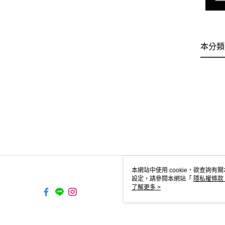
本分類
本網站中使用 cookie，欲查詢有關
設定，請參閱本網站「
隱私權條款
使用 cookie。
了解更多 >