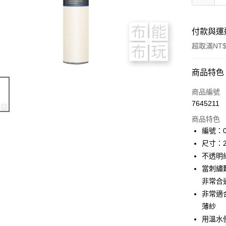
付款與運
超取滿NT$
付款方式
商品特色
信用卡一
商品編號
7645211
超商取貨
商品特色
LINE Pay
編號：0
尺寸：20
Apple Pay
不透明
街口支付
當刺繡
非常合
Google Pa
非常適
大哥付你
薄紗
相關說明
用溫水
【大哥付