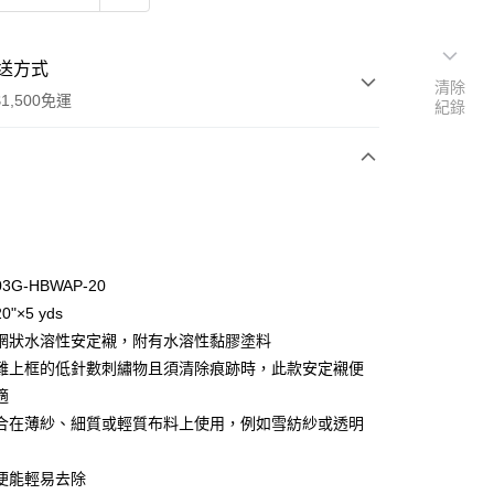
送方式
清除
1,500免運
紀錄
次付款
付款
3G-HBWAP-20
"×5 yds
網狀水溶性安定襯，附有水溶性黏膠塗料
難上框的低針數刺繡物且須清除痕跡時，此款安定襯便
適
y
合在薄紗、細質或輕質布料上使用，例如雪紡紗或透明
分期
便能輕易去除
你分期使用說明】