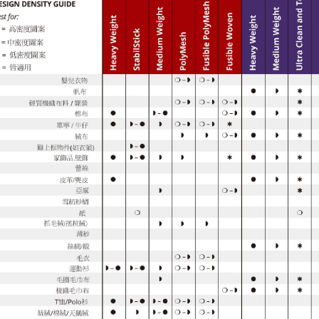
交易，需
求債權轉
２．關於
https://aft
３．未成
「AFTE
任。
４．使用「
即時審查
結果請求
５．嚴禁
形，恩沛
動。