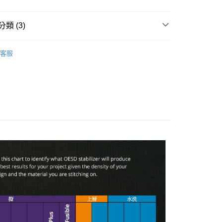
享後付
由台灣大哥大提供，台灣大哥大用戶可立即使用無須另外申請。
式選擇「大哥付你分期」，訂單成立後會自動跳轉到大哥付的交易
類 (3)
證手機門號後，選擇欲分期的期數、繳款截止日，確認付款後即
FTEE先享後付」】
。
先享後付是「在收到商品之後才付款」的支付方式。 讓您購物簡單
准額度、可分期數及費用金額請依後續交易確認頁面所載為準。
🦔
OESD
心！
立30分鐘內，如未前往確認交易或遇審核未通過，訂單將自動取
客服
：不需註冊會員、不需綁卡、不需儲值。
👗
「轉專審核」未通過狀況，表示未達大哥付你分期系統評分，恕
鋪棉．布襯
：只要手機號碼，簡訊認證，即可結帳。
評估內容。
：先確認商品／服務後，再付款。
鋪棉．布襯
式說明】
付款
項不併入電信帳單，「大哥付你分期」於每月結算日後寄送繳費提
EE先享後付」結帳流程】
5，滿NT$1,500(含以上)免運費
方式選擇「AFTEE先享後付」後，將跳轉至「AFTEE先享後
訊連結打開帳單後，可選擇「超商條碼／台灣大直營門市／銀行轉
頁面，進行簡訊認證並確認金額後，即可完成結帳。
付／iPASS MONEY」等通路繳費。
付款
成立數日內，您將收到繳費通知簡訊。
費通知簡訊後14天內，點擊此簡訊中的連結，可透過四大超商
5，滿NT$1,500(含以上)免運費
項】
網路銀行／等多元方式進行付款，方視為交易完成。
係由「台灣大哥大股份有限公司」（以下簡稱本公司）所提供，讓
：結帳手續完成當下不需立刻繳費，但若您需要取消訂單，請聯
易時，得透過本服務購買商品或服務，並由商店將買賣／分期付
的店家。未經商家同意取消之訂單仍視為有效，需透過AFTEE
金債權讓與本公司後，依約使用本公司帳單繳交帳款。
繳納相關費用。
50，滿NT$1,500(含以上)免運費
意付款使用「大哥付你分期」之契約關係目的，商店將以您的個人
否成功請以「AFTEE先享後付 」之結帳頁面顯示為準，若有關於
含姓名、電話或地址）提供予台灣大哥大進項蒐集、處理及利
功／繳費後需取消欲退款等相關疑問，請聯繫「AFTEE先享後
公司與您本人進行分期帳單所需資料之確認、核對及更正。
援中心」
https://netprotections.freshdesk.com/support/home
40
戶服務條款，請詳閱以下連結：
https://oppay.tw/userRule
項】
恩沛科技股份有限公司提供之「AFTEE先享後付」服務完成之