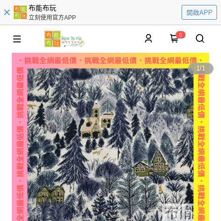
布能布玩
開啟APP
立刻使用官方APP
0
1
/
1