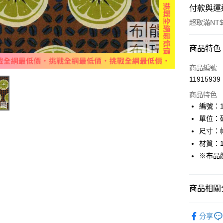
付款與運
超取滿NT$
付款方式
商品特色
信用卡一
商品編號
11915939
超商取貨
商品特色
LINE Pay
編號：11
單位：
Apple Pay
尺寸：幅
街口支付
材質：1
※布品
Google Pa
ATM付款
商品相關分
🦔布料品牌
運送方式
分享