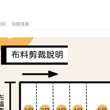
布料分類
全家取貨
🌸美日進
每筆NT$6
7-11取貨
說明
相關推薦
每筆NT$6
宅配
每筆NT$1
離島宅配
每筆NT$2