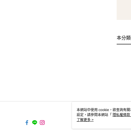
本分類
本網站中使用 cookie，欲查詢有關
設定，請參閱本網站「
隱私權條款
使用 cookie。
了解更多 >