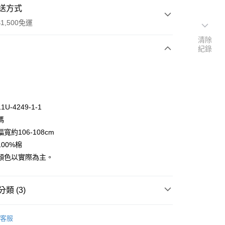
送方式
1,500免運
清除
紀錄
次付款
付款
U-4249-1-1
碼
寬約106-108cm
00%棉
顏色以實際為主。
y
類 (3)
🦔
🇯🇵精選日本布料🇯🇵
客服