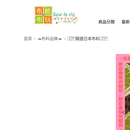
商品分類
最新
首頁
🦔布料品牌🦔
🇯🇵精選日本布料🇯🇵