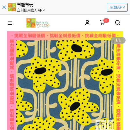
布能布玩
開啟APP
立刻使用官方APP
0
1
/
1