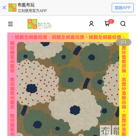
布能布玩
開啟APP
立刻使用官方APP
0
1
/
1