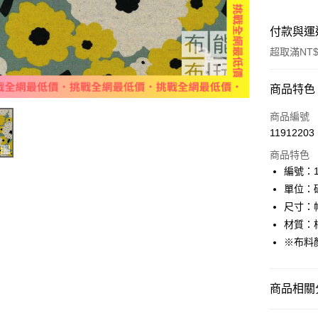
付款與運
超取滿NT$
付款方式
商品特色
信用卡一
商品編號
11912203
超商取貨
商品特色
LINE Pay
編號：11
單位：
Apple Pay
尺寸：幅
Google Pa
材質：棉
※布料
ATM付款
商品相關分
運送方式
🦔布料品牌