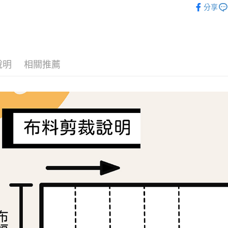
全家取貨
分享
每筆NT$6
布料分類
布料分類
7-11取貨
每筆NT$6
🌸美日進
說明
相關推薦
宅配
每筆NT$1
離島宅配
每筆NT$2