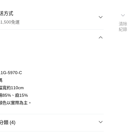
送方式
1,500免運
清除
紀錄
次付款
付款
G-5970-C
碼
寬約110cm
y
85%、麻15%
顏色以實際為主。
類 (4)
🦔
小林纖維