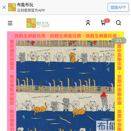
布能布玩
開啟APP
立刻使用官方APP
0
1
/
1