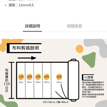
規格：15mm/8入
街口支付
Google Pay
AFTEE先享後付
詳細說明
相關推薦
相關說明
【關於「AFTEE先享後付」】
ATM付款
AFTEE先享後付是「在收到商品之後才付款」的支付方式。 讓您購物簡單
便利好安心！
１．簡單：不需註冊會員、不需綁卡、不需儲值。
運送方式
２．便利：只要手機號碼，簡訊認證，即可結帳。
３．安心：先確認商品／服務後，再付款。
全家取貨付款
每筆NT$65，滿NT$1,500(含以上)免運費
【「AFTEE先享後付」結帳流程】
１．於結帳方式選擇「AFTEE先享後付」後，將跳轉至「AFTEE先享後付」
7-11取貨付款
結帳頁面，進行簡訊認證並確認金額後，即可完成結帳。
２．訂單成立數日內，您將收到繳費通知簡訊。
每筆NT$65，滿NT$1,500(含以上)免運費
３．收到繳費通知簡訊後14天內，點擊此簡訊中的連結，可透過四大超商／
ATM／網路銀行／等多元方式進行付款，方視為交易完成。
宅配
※ 請注意：結帳手續完成當下不需立刻繳費，但若您需要取消訂單，請聯絡
每筆NT$150，滿NT$1,500(含以上)免運費
購買商品的店家。未經商家同意取消之訂單仍視為有效，需透過AFTEE先享
後付繳納相關費用。
離島宅配
※ 交易是否成功請以「AFTEE先享後付 」之結帳頁面顯示為準，若有關於