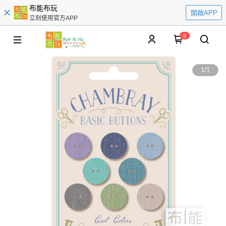
布能布玩
開啟APP
立刻使用官方APP
0
1
/
1