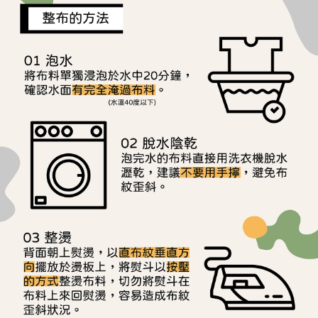
是否繳費成功／繳費後需取消欲退款等相關疑問，請聯繫「AFTEE先享後付
每筆NT$240
客戶支援中心」
https://netprotections.freshdesk.com/support/home
【注意事項】
１．透過由恩沛科技股份有限公司提供之「AFTEE先享後付」服務完成之交
易，需依本服務之必要範圍內提供個人資料，並將交易相關給付款項請求債
權轉讓予恩沛科技股份有限公司。
２．關於個人資料處理事宜，請瀏覽以下網址：
https://aftee.tw/terms/#terms3
３．未成年的使用者請事先徵得法定代理人或監護人之同意方可使用
「AFTEE先享後付」，若未經同意申辦者引起之損失，本公司不負相關責
任。
４．使用「AFTEE先享後付」時，將依據個別帳號之用戶狀況，依本公司即
時審查核予不同之上限額度；若仍有額度不足之情形，本公司將視審查結果
請求用戶進行身份認證。
５．嚴禁一人註冊多個帳號或使用他人資訊註冊。若發現惡意使用之情形，
恩沛科技股份有限公司將有權停止該用戶之使用額度並採取法律行動。