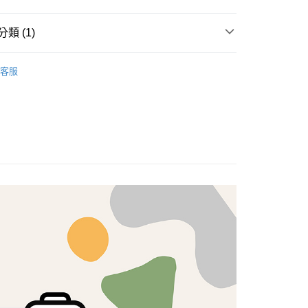
享後付
類 (1)
FTEE先享後付」】
brics
先享後付是「在收到商品之後才付款」的支付方式。 讓您購物簡單
Lasenby 棉布
客服
心！
：不需註冊會員、不需綁卡、不需儲值。
：只要手機號碼，簡訊認證，即可結帳。
：先確認商品／服務後，再付款。
付款
EE先享後付」結帳流程】
5，滿NT$1,500(含以上)免運費
方式選擇「AFTEE先享後付」後，將跳轉至「AFTEE先享後
頁面，進行簡訊認證並確認金額後，即可完成結帳。
付款
成立數日內，您將收到繳費通知簡訊。
費通知簡訊後14天內，點擊此簡訊中的連結，可透過四大超商
5，滿NT$1,500(含以上)免運費
網路銀行／等多元方式進行付款，方視為交易完成。
：結帳手續完成當下不需立刻繳費，但若您需要取消訂單，請聯
的店家。未經商家同意取消之訂單仍視為有效，需透過AFTEE
繳納相關費用。
50，滿NT$1,500(含以上)免運費
否成功請以「AFTEE先享後付 」之結帳頁面顯示為準，若有關於
功／繳費後需取消欲退款等相關疑問，請聯繫「AFTEE先享後
援中心」
https://netprotections.freshdesk.com/support/home
40
項】
恩沛科技股份有限公司提供之「AFTEE先享後付」服務完成之