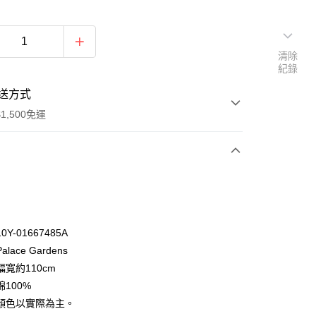
清除
紀錄
送方式
1,500免運
次付款
付款
Y-01667485A
lace Gardens
寬約110cm
100%
顏色以實際為主。
y