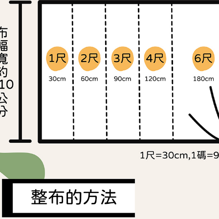
交易，需
求債權轉
２．關於
https://aft
３．未成
「AFTE
任。
４．使用「
即時審查
結果請求
５．嚴禁
形，恩沛
動。