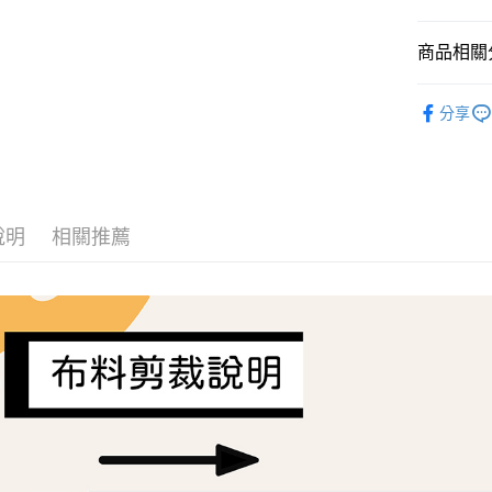
AFTEE先
商品相關分
相關說明
【關於「A
ATM付款
Liberty Fa
AFTEE
分享
便利好安
１．簡單
２．便利
運送方式
３．安心
全家取貨
【「AFT
每筆NT$6
１．於結帳
說明
相關推薦
付」結帳
7-11取貨
２．訂單
３．收到繳
每筆NT$6
／ATM／
※ 請注意
宅配
絡購買商品
先享後付
每筆NT$1
※ 交易是
是否繳費成
離島宅配
付客戶支
每筆NT$2
【注意事
１．透過由