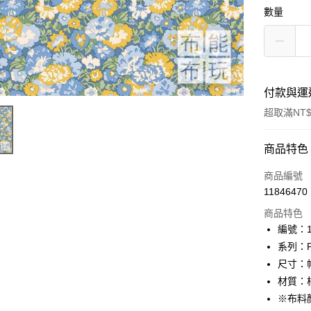
數量
付款與運
超取滿NT$
付款方式
商品特色
信用卡一
商品編號
11846470
超商取貨
商品特色
LINE Pay
編號：10
系列：Pa
Apple Pay
尺寸：幅
街口支付
材質：棉
※布料
Google Pa