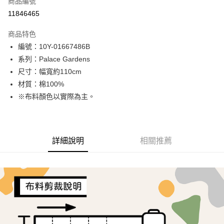
商品編號
超商取貨付款
11846465
LINE Pay
商品特色
Apple Pay
編號：10Y-01667486B
系列：Palace Gardens
街口支付
尺寸：幅寬約110cm
Google Pay
材質：棉100%
※布料顏色以實際為主。
AFTEE先享後付
相關說明
【關於「AFTEE先享後付」】
ATM付款
AFTEE先享後付是「在收到商品之後才付款」的支付方式。 讓您購物簡單
詳細說明
相關推薦
便利好安心！
１．簡單：不需註冊會員、不需綁卡、不需儲值。
運送方式
２．便利：只要手機號碼，簡訊認證，即可結帳。
３．安心：先確認商品／服務後，再付款。
全家取貨付款
每筆NT$65，滿NT$1,500(含以上)免運費
【「AFTEE先享後付」結帳流程】
１．於結帳方式選擇「AFTEE先享後付」後，將跳轉至「AFTEE先享後付」
7-11取貨付款
結帳頁面，進行簡訊認證並確認金額後，即可完成結帳。
２．訂單成立數日內，您將收到繳費通知簡訊。
每筆NT$65，滿NT$1,500(含以上)免運費
３．收到繳費通知簡訊後14天內，點擊此簡訊中的連結，可透過四大超商／