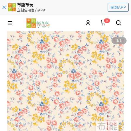
布能布玩
開啟APP
立刻使用官方APP
0
1
/
1