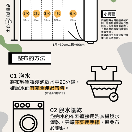
ATM／網路銀行／等多元方式進行付款，方視為交易完成。
宅配
※ 請注意：結帳手續完成當下不需立刻繳費，但若您需要取消訂單，請聯絡
每筆NT$150，滿NT$1,500(含以上)免運費
購買商品的店家。未經商家同意取消之訂單仍視為有效，需透過AFTEE先享
後付繳納相關費用。
離島宅配
※ 交易是否成功請以「AFTEE先享後付 」之結帳頁面顯示為準，若有關於
是否繳費成功／繳費後需取消欲退款等相關疑問，請聯繫「AFTEE先享後付
每筆NT$240
客戶支援中心」
https://netprotections.freshdesk.com/support/home
【注意事項】
１．透過由恩沛科技股份有限公司提供之「AFTEE先享後付」服務完成之交
易，需依本服務之必要範圍內提供個人資料，並將交易相關給付款項請求債
權轉讓予恩沛科技股份有限公司。
２．關於個人資料處理事宜，請瀏覽以下網址：
https://aftee.tw/terms/#terms3
３．未成年的使用者請事先徵得法定代理人或監護人之同意方可使用
「AFTEE先享後付」，若未經同意申辦者引起之損失，本公司不負相關責
任。
４．使用「AFTEE先享後付」時，將依據個別帳號之用戶狀況，依本公司即
時審查核予不同之上限額度；若仍有額度不足之情形，本公司將視審查結果
請求用戶進行身份認證。
５．嚴禁一人註冊多個帳號或使用他人資訊註冊。若發現惡意使用之情形，
恩沛科技股份有限公司將有權停止該用戶之使用額度並採取法律行動。