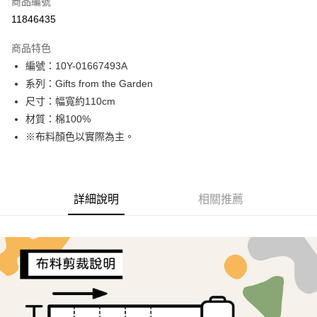
商品編號
超商取貨付款
11846435
LINE Pay
商品特色
Apple Pay
編號：10Y-01667493A
系列：Gifts from the Garden
街口支付
尺寸：幅寬約110cm
Google Pay
材質：棉100%
※布料顏色以實際為主。
AFTEE先享後付
相關說明
【關於「AFTEE先享後付」】
ATM付款
AFTEE先享後付是「在收到商品之後才付款」的支付方式。 讓您購物簡單
詳細說明
相關推薦
便利好安心！
１．簡單：不需註冊會員、不需綁卡、不需儲值。
運送方式
２．便利：只要手機號碼，簡訊認證，即可結帳。
３．安心：先確認商品／服務後，再付款。
全家取貨付款
每筆NT$65，滿NT$1,500(含以上)免運費
【「AFTEE先享後付」結帳流程】
１．於結帳方式選擇「AFTEE先享後付」後，將跳轉至「AFTEE先享後付」
7-11取貨付款
結帳頁面，進行簡訊認證並確認金額後，即可完成結帳。
２．訂單成立數日內，您將收到繳費通知簡訊。
每筆NT$65，滿NT$1,500(含以上)免運費
３．收到繳費通知簡訊後14天內，點擊此簡訊中的連結，可透過四大超商／