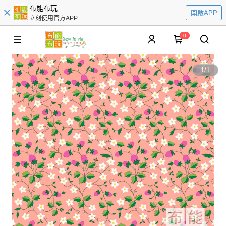
布能布玩
開啟APP
立刻使用官方APP
0
1
/
1