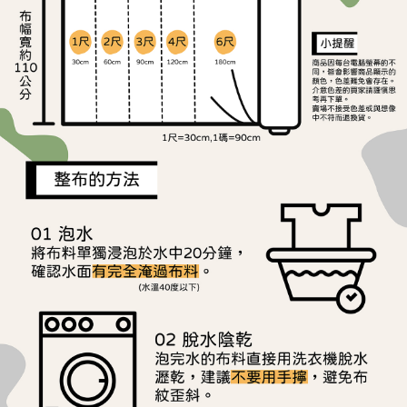
ATM／網路銀行／等多元方式進行付款，方視為交易完成。
宅配
※ 請注意：結帳手續完成當下不需立刻繳費，但若您需要取消訂單，請聯絡
每筆NT$150，滿NT$1,500(含以上)免運費
購買商品的店家。未經商家同意取消之訂單仍視為有效，需透過AFTEE先享
後付繳納相關費用。
離島宅配
※ 交易是否成功請以「AFTEE先享後付 」之結帳頁面顯示為準，若有關於
是否繳費成功／繳費後需取消欲退款等相關疑問，請聯繫「AFTEE先享後付
每筆NT$240
客戶支援中心」
https://netprotections.freshdesk.com/support/home
【注意事項】
１．透過由恩沛科技股份有限公司提供之「AFTEE先享後付」服務完成之交
易，需依本服務之必要範圍內提供個人資料，並將交易相關給付款項請求債
權轉讓予恩沛科技股份有限公司。
２．關於個人資料處理事宜，請瀏覽以下網址：
https://aftee.tw/terms/#terms3
３．未成年的使用者請事先徵得法定代理人或監護人之同意方可使用
「AFTEE先享後付」，若未經同意申辦者引起之損失，本公司不負相關責
任。
４．使用「AFTEE先享後付」時，將依據個別帳號之用戶狀況，依本公司即
時審查核予不同之上限額度；若仍有額度不足之情形，本公司將視審查結果
請求用戶進行身份認證。
５．嚴禁一人註冊多個帳號或使用他人資訊註冊。若發現惡意使用之情形，
恩沛科技股份有限公司將有權停止該用戶之使用額度並採取法律行動。