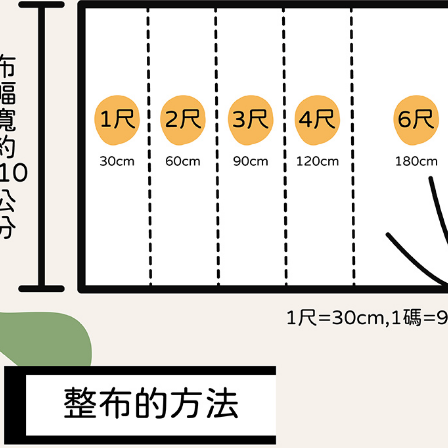
交易，需
求債權轉
２．關於
https://aft
３．未成
「AFTE
任。
４．使用「
即時審查
結果請求
５．嚴禁
形，恩沛
動。