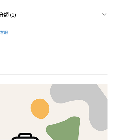
享後付
類 (1)
FTEE先享後付」】
brics
先享後付是「在收到商品之後才付款」的支付方式。 讓您購物簡單
Lasenby 棉布
客服
心！
：不需註冊會員、不需綁卡、不需儲值。
：只要手機號碼，簡訊認證，即可結帳。
：先確認商品／服務後，再付款。
付款
EE先享後付」結帳流程】
5，滿NT$1,500(含以上)免運費
方式選擇「AFTEE先享後付」後，將跳轉至「AFTEE先享後
頁面，進行簡訊認證並確認金額後，即可完成結帳。
付款
成立數日內，您將收到繳費通知簡訊。
費通知簡訊後14天內，點擊此簡訊中的連結，可透過四大超商
5，滿NT$1,500(含以上)免運費
網路銀行／等多元方式進行付款，方視為交易完成。
：結帳手續完成當下不需立刻繳費，但若您需要取消訂單，請聯
的店家。未經商家同意取消之訂單仍視為有效，需透過AFTEE
繳納相關費用。
50，滿NT$1,500(含以上)免運費
否成功請以「AFTEE先享後付 」之結帳頁面顯示為準，若有關於
功／繳費後需取消欲退款等相關疑問，請聯繫「AFTEE先享後
援中心」
https://netprotections.freshdesk.com/support/home
40
項】
恩沛科技股份有限公司提供之「AFTEE先享後付」服務完成之