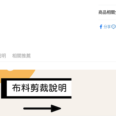
AFTEE先
商品相關分
相關說明
【關於「A
ATM付款
Liberty Fa
AFTEE
分享
便利好安
１．簡單
２．便利
運送方式
３．安心
全家取貨
【「AFT
每筆NT$6
１．於結帳
說明
相關推薦
付」結帳
7-11取貨
２．訂單
３．收到繳
每筆NT$6
／ATM／
※ 請注意
宅配
絡購買商品
先享後付
每筆NT$1
※ 交易是
是否繳費成
離島宅配
付客戶支
每筆NT$2
【注意事
１．透過由