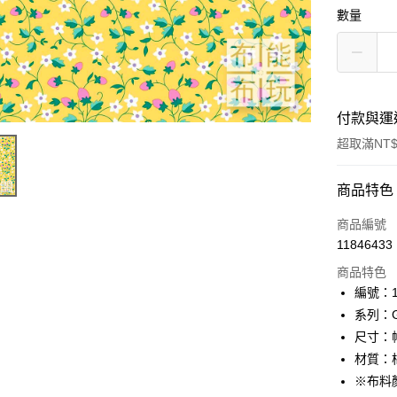
數量
付款與運
超取滿NT$
付款方式
商品特色
信用卡一
商品編號
11846433
超商取貨
商品特色
LINE Pay
編號：10
系列：Gif
Apple Pay
尺寸：幅
街口支付
材質：棉
※布料
Google Pa