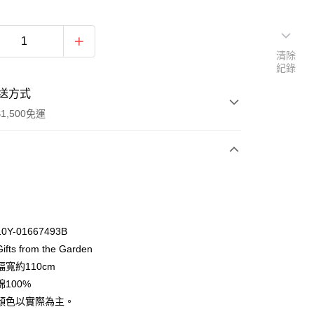
清除
紀錄
送方式
1,500免運
次付款
付款
Y-01667493B
ts from the Garden
寬約110cm
100%
顏色以實際為主。
y