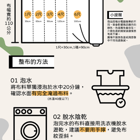
ATM／網路銀行／等多元方式進行付款，方視為交易完成。
宅配
※ 請注意：結帳手續完成當下不需立刻繳費，但若您需要取消訂單，請聯絡
每筆NT$150，滿NT$1,500(含以上)免運費
購買商品的店家。未經商家同意取消之訂單仍視為有效，需透過AFTEE先享
後付繳納相關費用。
離島宅配
※ 交易是否成功請以「AFTEE先享後付 」之結帳頁面顯示為準，若有關於
是否繳費成功／繳費後需取消欲退款等相關疑問，請聯繫「AFTEE先享後付
每筆NT$240
客戶支援中心」
https://netprotections.freshdesk.com/support/home
【注意事項】
１．透過由恩沛科技股份有限公司提供之「AFTEE先享後付」服務完成之交
易，需依本服務之必要範圍內提供個人資料，並將交易相關給付款項請求債
權轉讓予恩沛科技股份有限公司。
２．關於個人資料處理事宜，請瀏覽以下網址：
https://aftee.tw/terms/#terms3
３．未成年的使用者請事先徵得法定代理人或監護人之同意方可使用
「AFTEE先享後付」，若未經同意申辦者引起之損失，本公司不負相關責
任。
４．使用「AFTEE先享後付」時，將依據個別帳號之用戶狀況，依本公司即
時審查核予不同之上限額度；若仍有額度不足之情形，本公司將視審查結果
請求用戶進行身份認證。
５．嚴禁一人註冊多個帳號或使用他人資訊註冊。若發現惡意使用之情形，
恩沛科技股份有限公司將有權停止該用戶之使用額度並採取法律行動。