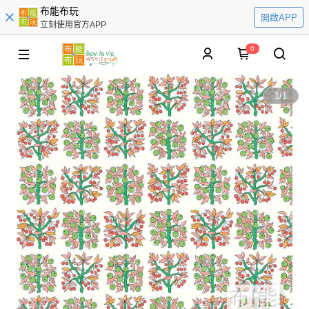
布能布玩
開啟APP
立刻使用官方APP
0
1
/
1