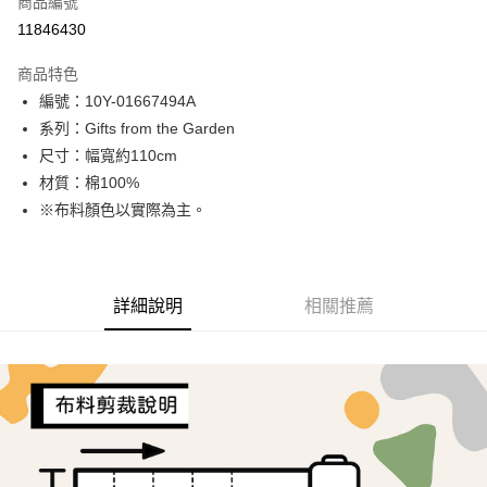
商品編號
超商取貨付款
11846430
LINE Pay
商品特色
Apple Pay
編號：10Y-01667494A
系列：Gifts from the Garden
街口支付
尺寸：幅寬約110cm
Google Pay
材質：棉100%
※布料顏色以實際為主。
AFTEE先享後付
相關說明
【關於「AFTEE先享後付」】
ATM付款
AFTEE先享後付是「在收到商品之後才付款」的支付方式。 讓您購物簡單
詳細說明
相關推薦
便利好安心！
１．簡單：不需註冊會員、不需綁卡、不需儲值。
運送方式
２．便利：只要手機號碼，簡訊認證，即可結帳。
３．安心：先確認商品／服務後，再付款。
全家取貨付款
每筆NT$65，滿NT$1,500(含以上)免運費
【「AFTEE先享後付」結帳流程】
１．於結帳方式選擇「AFTEE先享後付」後，將跳轉至「AFTEE先享後付」
7-11取貨付款
結帳頁面，進行簡訊認證並確認金額後，即可完成結帳。
２．訂單成立數日內，您將收到繳費通知簡訊。
每筆NT$65，滿NT$1,500(含以上)免運費
３．收到繳費通知簡訊後14天內，點擊此簡訊中的連結，可透過四大超商／