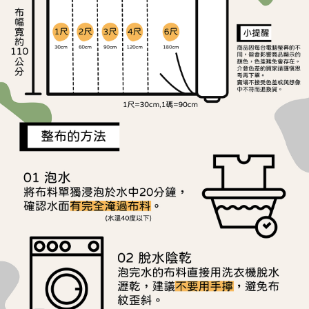
ATM／網路銀行／等多元方式進行付款，方視為交易完成。
宅配
※ 請注意：結帳手續完成當下不需立刻繳費，但若您需要取消訂單，請聯絡
每筆NT$150，滿NT$1,500(含以上)免運費
購買商品的店家。未經商家同意取消之訂單仍視為有效，需透過AFTEE先享
後付繳納相關費用。
離島宅配
※ 交易是否成功請以「AFTEE先享後付 」之結帳頁面顯示為準，若有關於
是否繳費成功／繳費後需取消欲退款等相關疑問，請聯繫「AFTEE先享後付
每筆NT$240
客戶支援中心」
https://netprotections.freshdesk.com/support/home
【注意事項】
１．透過由恩沛科技股份有限公司提供之「AFTEE先享後付」服務完成之交
易，需依本服務之必要範圍內提供個人資料，並將交易相關給付款項請求債
權轉讓予恩沛科技股份有限公司。
２．關於個人資料處理事宜，請瀏覽以下網址：
https://aftee.tw/terms/#terms3
３．未成年的使用者請事先徵得法定代理人或監護人之同意方可使用
「AFTEE先享後付」，若未經同意申辦者引起之損失，本公司不負相關責
任。
４．使用「AFTEE先享後付」時，將依據個別帳號之用戶狀況，依本公司即
時審查核予不同之上限額度；若仍有額度不足之情形，本公司將視審查結果
請求用戶進行身份認證。
５．嚴禁一人註冊多個帳號或使用他人資訊註冊。若發現惡意使用之情形，
恩沛科技股份有限公司將有權停止該用戶之使用額度並採取法律行動。