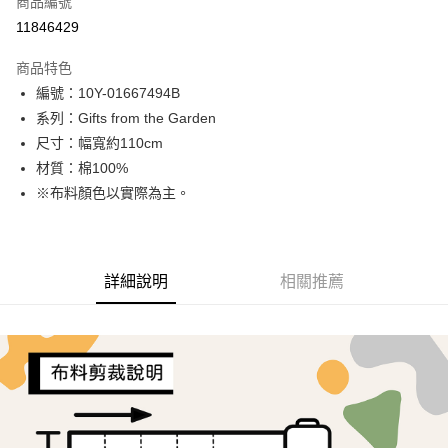
商品編號
超商取貨付款
11846429
LINE Pay
商品特色
Apple Pay
編號：10Y-01667494B
系列：Gifts from the Garden
街口支付
尺寸：幅寬約110cm
Google Pay
材質：棉100%
※布料顏色以實際為主。
AFTEE先享後付
相關說明
【關於「AFTEE先享後付」】
ATM付款
AFTEE先享後付是「在收到商品之後才付款」的支付方式。 讓您購物簡單
詳細說明
相關推薦
便利好安心！
１．簡單：不需註冊會員、不需綁卡、不需儲值。
運送方式
２．便利：只要手機號碼，簡訊認證，即可結帳。
３．安心：先確認商品／服務後，再付款。
全家取貨付款
每筆NT$65，滿NT$1,500(含以上)免運費
【「AFTEE先享後付」結帳流程】
１．於結帳方式選擇「AFTEE先享後付」後，將跳轉至「AFTEE先享後付」
7-11取貨付款
結帳頁面，進行簡訊認證並確認金額後，即可完成結帳。
２．訂單成立數日內，您將收到繳費通知簡訊。
每筆NT$65，滿NT$1,500(含以上)免運費
３．收到繳費通知簡訊後14天內，點擊此簡訊中的連結，可透過四大超商／