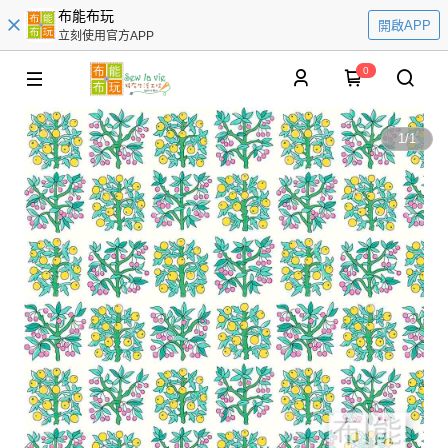
布能布玩
開啟APP
立刻使用官方APP
0
1
/
1