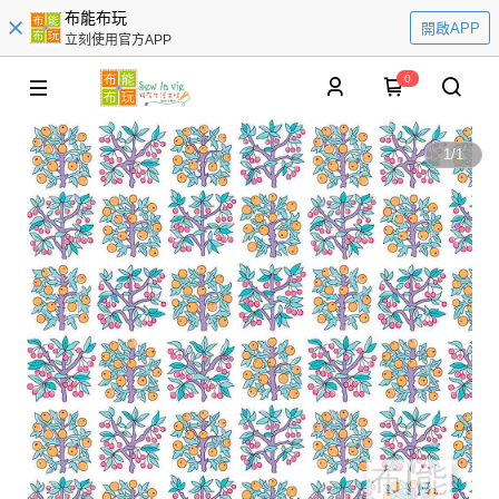
布能布玩
開啟APP
立刻使用官方APP
0
1
/
1