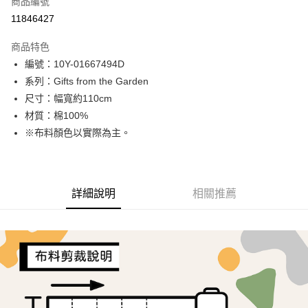
商品編號
超商取貨付款
11846427
LINE Pay
商品特色
Apple Pay
編號：10Y-01667494D
系列：Gifts from the Garden
街口支付
尺寸：幅寬約110cm
Google Pay
材質：棉100%
※布料顏色以實際為主。
AFTEE先享後付
相關說明
【關於「AFTEE先享後付」】
ATM付款
AFTEE先享後付是「在收到商品之後才付款」的支付方式。 讓您購物簡單
詳細說明
相關推薦
便利好安心！
１．簡單：不需註冊會員、不需綁卡、不需儲值。
運送方式
２．便利：只要手機號碼，簡訊認證，即可結帳。
３．安心：先確認商品／服務後，再付款。
全家取貨付款
每筆NT$65，滿NT$1,500(含以上)免運費
【「AFTEE先享後付」結帳流程】
１．於結帳方式選擇「AFTEE先享後付」後，將跳轉至「AFTEE先享後付」
7-11取貨付款
結帳頁面，進行簡訊認證並確認金額後，即可完成結帳。
２．訂單成立數日內，您將收到繳費通知簡訊。
每筆NT$65，滿NT$1,500(含以上)免運費
３．收到繳費通知簡訊後14天內，點擊此簡訊中的連結，可透過四大超商／