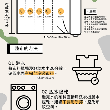
ATM／網路銀行／等多元方式進行付款，方視為交易完成。
宅配
※ 請注意：結帳手續完成當下不需立刻繳費，但若您需要取消訂單，請聯絡
每筆NT$150，滿NT$1,500(含以上)免運費
購買商品的店家。未經商家同意取消之訂單仍視為有效，需透過AFTEE先享
後付繳納相關費用。
離島宅配
※ 交易是否成功請以「AFTEE先享後付 」之結帳頁面顯示為準，若有關於
是否繳費成功／繳費後需取消欲退款等相關疑問，請聯繫「AFTEE先享後付
每筆NT$240
客戶支援中心」
https://netprotections.freshdesk.com/support/home
【注意事項】
１．透過由恩沛科技股份有限公司提供之「AFTEE先享後付」服務完成之交
易，需依本服務之必要範圍內提供個人資料，並將交易相關給付款項請求債
權轉讓予恩沛科技股份有限公司。
２．關於個人資料處理事宜，請瀏覽以下網址：
https://aftee.tw/terms/#terms3
３．未成年的使用者請事先徵得法定代理人或監護人之同意方可使用
「AFTEE先享後付」，若未經同意申辦者引起之損失，本公司不負相關責
任。
４．使用「AFTEE先享後付」時，將依據個別帳號之用戶狀況，依本公司即
時審查核予不同之上限額度；若仍有額度不足之情形，本公司將視審查結果
請求用戶進行身份認證。
５．嚴禁一人註冊多個帳號或使用他人資訊註冊。若發現惡意使用之情形，
恩沛科技股份有限公司將有權停止該用戶之使用額度並採取法律行動。