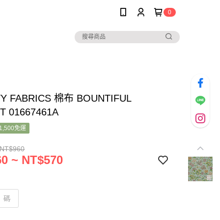
0
TY FABRICS 棉布 BOUNTIFUL
T 01667461A
1,500免運
 NT$960
0 ~ NT$570
碼