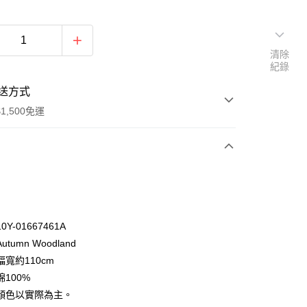
清除
紀錄
送方式
1,500免運
次付款
付款
Y-01667461A
tumn Woodland
寬約110cm
100%
顏色以實際為主。
y