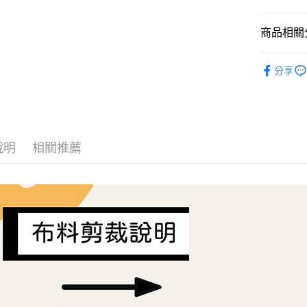
AFTEE先
商品相關分
相關說明
【關於「A
ATM付款
Liberty Fa
AFTEE
分享
便利好安
１．簡單
２．便利
運送方式
３．安心
全家取貨
【「AFT
每筆NT$6
１．於結帳
說明
相關推薦
付」結帳
7-11取貨
２．訂單
３．收到繳
每筆NT$6
／ATM／
※ 請注意
宅配
絡購買商品
先享後付
每筆NT$1
※ 交易是
是否繳費成
離島宅配
付客戶支
每筆NT$2
【注意事
１．透過由