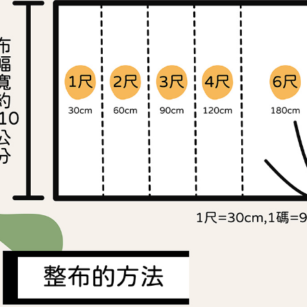
交易，需
求債權轉
２．關於
https://aft
３．未成
「AFTE
任。
４．使用「
即時審查
結果請求
５．嚴禁
形，恩沛
動。