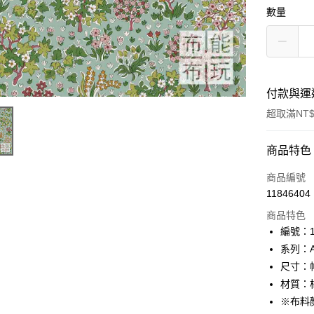
數量
付款與運
超取滿NT$
付款方式
商品特色
信用卡一
商品編號
11846404
超商取貨
商品特色
LINE Pay
編號：10
系列：Au
Apple Pay
尺寸：幅
街口支付
材質：棉
※布料
Google Pa