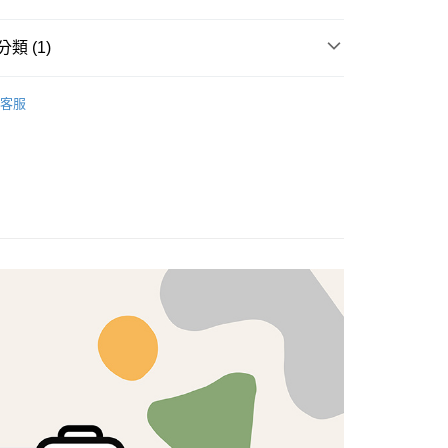
享後付
類 (1)
FTEE先享後付」】
brics
先享後付是「在收到商品之後才付款」的支付方式。 讓您購物簡單
Lasenby 棉布
客服
心！
：不需註冊會員、不需綁卡、不需儲值。
：只要手機號碼，簡訊認證，即可結帳。
：先確認商品／服務後，再付款。
付款
EE先享後付」結帳流程】
5，滿NT$1,500(含以上)免運費
方式選擇「AFTEE先享後付」後，將跳轉至「AFTEE先享後
頁面，進行簡訊認證並確認金額後，即可完成結帳。
付款
成立數日內，您將收到繳費通知簡訊。
費通知簡訊後14天內，點擊此簡訊中的連結，可透過四大超商
5，滿NT$1,500(含以上)免運費
網路銀行／等多元方式進行付款，方視為交易完成。
：結帳手續完成當下不需立刻繳費，但若您需要取消訂單，請聯
的店家。未經商家同意取消之訂單仍視為有效，需透過AFTEE
繳納相關費用。
50，滿NT$1,500(含以上)免運費
否成功請以「AFTEE先享後付 」之結帳頁面顯示為準，若有關於
功／繳費後需取消欲退款等相關疑問，請聯繫「AFTEE先享後
援中心」
https://netprotections.freshdesk.com/support/home
40
項】
恩沛科技股份有限公司提供之「AFTEE先享後付」服務完成之