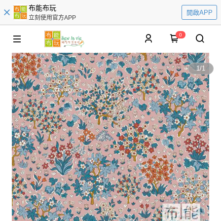
布能布玩
開啟APP
立刻使用官方APP
0
1
/
1