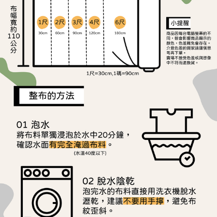
ATM／網路銀行／等多元方式進行付款，方視為交易完成。
宅配
※ 請注意：結帳手續完成當下不需立刻繳費，但若您需要取消訂單，請聯絡
每筆NT$150，滿NT$1,500(含以上)免運費
購買商品的店家。未經商家同意取消之訂單仍視為有效，需透過AFTEE先享
後付繳納相關費用。
離島宅配
※ 交易是否成功請以「AFTEE先享後付 」之結帳頁面顯示為準，若有關於
是否繳費成功／繳費後需取消欲退款等相關疑問，請聯繫「AFTEE先享後付
每筆NT$240
客戶支援中心」
https://netprotections.freshdesk.com/support/home
【注意事項】
１．透過由恩沛科技股份有限公司提供之「AFTEE先享後付」服務完成之交
易，需依本服務之必要範圍內提供個人資料，並將交易相關給付款項請求債
權轉讓予恩沛科技股份有限公司。
２．關於個人資料處理事宜，請瀏覽以下網址：
https://aftee.tw/terms/#terms3
３．未成年的使用者請事先徵得法定代理人或監護人之同意方可使用
「AFTEE先享後付」，若未經同意申辦者引起之損失，本公司不負相關責
任。
４．使用「AFTEE先享後付」時，將依據個別帳號之用戶狀況，依本公司即
時審查核予不同之上限額度；若仍有額度不足之情形，本公司將視審查結果
請求用戶進行身份認證。
５．嚴禁一人註冊多個帳號或使用他人資訊註冊。若發現惡意使用之情形，
恩沛科技股份有限公司將有權停止該用戶之使用額度並採取法律行動。