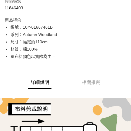
商品編號
超商取貨付款
11846403
LINE Pay
商品特色
Apple Pay
編號：10Y-01667461B
系列：Autumn Woodland
街口支付
尺寸：幅寬約110cm
Google Pay
材質：棉100%
※布料顏色以實際為主。
AFTEE先享後付
相關說明
【關於「AFTEE先享後付」】
ATM付款
AFTEE先享後付是「在收到商品之後才付款」的支付方式。 讓您購物簡單
詳細說明
相關推薦
便利好安心！
１．簡單：不需註冊會員、不需綁卡、不需儲值。
運送方式
２．便利：只要手機號碼，簡訊認證，即可結帳。
３．安心：先確認商品／服務後，再付款。
全家取貨付款
每筆NT$65，滿NT$1,500(含以上)免運費
【「AFTEE先享後付」結帳流程】
１．於結帳方式選擇「AFTEE先享後付」後，將跳轉至「AFTEE先享後付」
7-11取貨付款
結帳頁面，進行簡訊認證並確認金額後，即可完成結帳。
２．訂單成立數日內，您將收到繳費通知簡訊。
每筆NT$65，滿NT$1,500(含以上)免運費
３．收到繳費通知簡訊後14天內，點擊此簡訊中的連結，可透過四大超商／