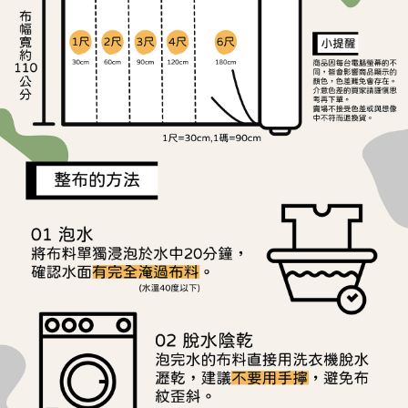
ATM／網路銀行／等多元方式進行付款，方視為交易完成。
宅配
※ 請注意：結帳手續完成當下不需立刻繳費，但若您需要取消訂單，請聯絡
每筆NT$150，滿NT$1,500(含以上)免運費
購買商品的店家。未經商家同意取消之訂單仍視為有效，需透過AFTEE先享
後付繳納相關費用。
離島宅配
※ 交易是否成功請以「AFTEE先享後付 」之結帳頁面顯示為準，若有關於
是否繳費成功／繳費後需取消欲退款等相關疑問，請聯繫「AFTEE先享後付
每筆NT$240
客戶支援中心」
https://netprotections.freshdesk.com/support/home
【注意事項】
１．透過由恩沛科技股份有限公司提供之「AFTEE先享後付」服務完成之交
易，需依本服務之必要範圍內提供個人資料，並將交易相關給付款項請求債
權轉讓予恩沛科技股份有限公司。
２．關於個人資料處理事宜，請瀏覽以下網址：
https://aftee.tw/terms/#terms3
３．未成年的使用者請事先徵得法定代理人或監護人之同意方可使用
「AFTEE先享後付」，若未經同意申辦者引起之損失，本公司不負相關責
任。
４．使用「AFTEE先享後付」時，將依據個別帳號之用戶狀況，依本公司即
時審查核予不同之上限額度；若仍有額度不足之情形，本公司將視審查結果
請求用戶進行身份認證。
５．嚴禁一人註冊多個帳號或使用他人資訊註冊。若發現惡意使用之情形，
恩沛科技股份有限公司將有權停止該用戶之使用額度並採取法律行動。