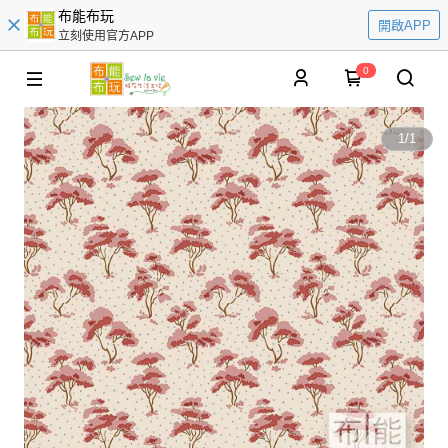
布能布玩
開啟APP
立刻使用官方APP
0
1
/
1