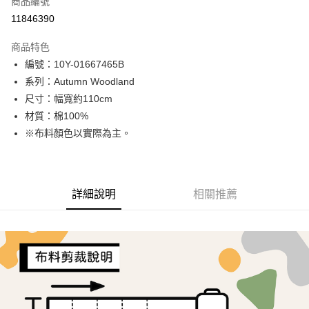
商品編號
超商取貨付款
11846390
LINE Pay
商品特色
Apple Pay
編號：10Y-01667465B
系列：Autumn Woodland
街口支付
尺寸：幅寬約110cm
Google Pay
材質：棉100%
※布料顏色以實際為主。
AFTEE先享後付
相關說明
【關於「AFTEE先享後付」】
ATM付款
AFTEE先享後付是「在收到商品之後才付款」的支付方式。 讓您購物簡單
詳細說明
相關推薦
便利好安心！
１．簡單：不需註冊會員、不需綁卡、不需儲值。
運送方式
２．便利：只要手機號碼，簡訊認證，即可結帳。
３．安心：先確認商品／服務後，再付款。
全家取貨付款
每筆NT$65，滿NT$1,500(含以上)免運費
【「AFTEE先享後付」結帳流程】
１．於結帳方式選擇「AFTEE先享後付」後，將跳轉至「AFTEE先享後付」
7-11取貨付款
結帳頁面，進行簡訊認證並確認金額後，即可完成結帳。
２．訂單成立數日內，您將收到繳費通知簡訊。
每筆NT$65，滿NT$1,500(含以上)免運費
３．收到繳費通知簡訊後14天內，點擊此簡訊中的連結，可透過四大超商／