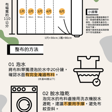
ATM／網路銀行／等多元方式進行付款，方視為交易完成。
宅配
※ 請注意：結帳手續完成當下不需立刻繳費，但若您需要取消訂單，請聯絡
每筆NT$150，滿NT$1,500(含以上)免運費
購買商品的店家。未經商家同意取消之訂單仍視為有效，需透過AFTEE先享
後付繳納相關費用。
離島宅配
※ 交易是否成功請以「AFTEE先享後付 」之結帳頁面顯示為準，若有關於
是否繳費成功／繳費後需取消欲退款等相關疑問，請聯繫「AFTEE先享後付
每筆NT$240
客戶支援中心」
https://netprotections.freshdesk.com/support/home
【注意事項】
１．透過由恩沛科技股份有限公司提供之「AFTEE先享後付」服務完成之交
易，需依本服務之必要範圍內提供個人資料，並將交易相關給付款項請求債
權轉讓予恩沛科技股份有限公司。
２．關於個人資料處理事宜，請瀏覽以下網址：
https://aftee.tw/terms/#terms3
３．未成年的使用者請事先徵得法定代理人或監護人之同意方可使用
「AFTEE先享後付」，若未經同意申辦者引起之損失，本公司不負相關責
任。
４．使用「AFTEE先享後付」時，將依據個別帳號之用戶狀況，依本公司即
時審查核予不同之上限額度；若仍有額度不足之情形，本公司將視審查結果
請求用戶進行身份認證。
５．嚴禁一人註冊多個帳號或使用他人資訊註冊。若發現惡意使用之情形，
恩沛科技股份有限公司將有權停止該用戶之使用額度並採取法律行動。