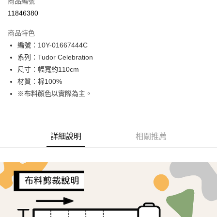
商品編號
超商取貨付款
11846380
LINE Pay
商品特色
Apple Pay
編號：10Y-01667444C
系列：Tudor Celebration
街口支付
尺寸：幅寬約110cm
Google Pay
材質：棉100%
※布料顏色以實際為主。
AFTEE先享後付
相關說明
【關於「AFTEE先享後付」】
ATM付款
AFTEE先享後付是「在收到商品之後才付款」的支付方式。 讓您購物簡單
詳細說明
相關推薦
便利好安心！
１．簡單：不需註冊會員、不需綁卡、不需儲值。
運送方式
２．便利：只要手機號碼，簡訊認證，即可結帳。
３．安心：先確認商品／服務後，再付款。
全家取貨付款
每筆NT$65，滿NT$1,500(含以上)免運費
【「AFTEE先享後付」結帳流程】
１．於結帳方式選擇「AFTEE先享後付」後，將跳轉至「AFTEE先享後付」
7-11取貨付款
結帳頁面，進行簡訊認證並確認金額後，即可完成結帳。
２．訂單成立數日內，您將收到繳費通知簡訊。
每筆NT$65，滿NT$1,500(含以上)免運費
３．收到繳費通知簡訊後14天內，點擊此簡訊中的連結，可透過四大超商／