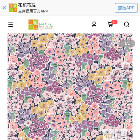
布能布玩
開啟APP
立刻使用官方APP
0
1
/
1