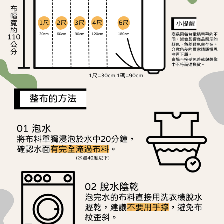
ATM／網路銀行／等多元方式進行付款，方視為交易完成。
宅配
※ 請注意：結帳手續完成當下不需立刻繳費，但若您需要取消訂單，請聯絡
每筆NT$150，滿NT$1,500(含以上)免運費
購買商品的店家。未經商家同意取消之訂單仍視為有效，需透過AFTEE先享
後付繳納相關費用。
離島宅配
※ 交易是否成功請以「AFTEE先享後付 」之結帳頁面顯示為準，若有關於
是否繳費成功／繳費後需取消欲退款等相關疑問，請聯繫「AFTEE先享後付
每筆NT$240
客戶支援中心」
https://netprotections.freshdesk.com/support/home
【注意事項】
１．透過由恩沛科技股份有限公司提供之「AFTEE先享後付」服務完成之交
易，需依本服務之必要範圍內提供個人資料，並將交易相關給付款項請求債
權轉讓予恩沛科技股份有限公司。
２．關於個人資料處理事宜，請瀏覽以下網址：
https://aftee.tw/terms/#terms3
３．未成年的使用者請事先徵得法定代理人或監護人之同意方可使用
「AFTEE先享後付」，若未經同意申辦者引起之損失，本公司不負相關責
任。
４．使用「AFTEE先享後付」時，將依據個別帳號之用戶狀況，依本公司即
時審查核予不同之上限額度；若仍有額度不足之情形，本公司將視審查結果
請求用戶進行身份認證。
５．嚴禁一人註冊多個帳號或使用他人資訊註冊。若發現惡意使用之情形，
恩沛科技股份有限公司將有權停止該用戶之使用額度並採取法律行動。