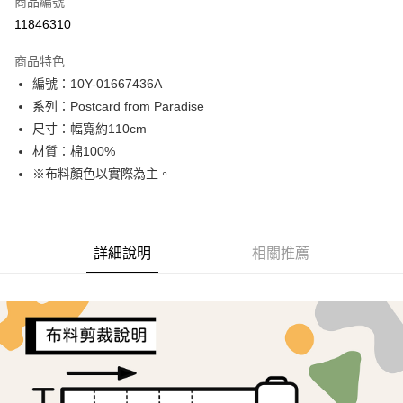
商品編號
超商取貨付款
11846310
LINE Pay
商品特色
Apple Pay
編號：10Y-01667436A
系列：Postcard from Paradise
街口支付
尺寸：幅寬約110cm
Google Pay
材質：棉100%
※布料顏色以實際為主。
AFTEE先享後付
相關說明
【關於「AFTEE先享後付」】
ATM付款
AFTEE先享後付是「在收到商品之後才付款」的支付方式。 讓您購物簡單
詳細說明
相關推薦
便利好安心！
１．簡單：不需註冊會員、不需綁卡、不需儲值。
運送方式
２．便利：只要手機號碼，簡訊認證，即可結帳。
３．安心：先確認商品／服務後，再付款。
全家取貨付款
每筆NT$65，滿NT$1,500(含以上)免運費
【「AFTEE先享後付」結帳流程】
１．於結帳方式選擇「AFTEE先享後付」後，將跳轉至「AFTEE先享後付」
7-11取貨付款
結帳頁面，進行簡訊認證並確認金額後，即可完成結帳。
２．訂單成立數日內，您將收到繳費通知簡訊。
每筆NT$65，滿NT$1,500(含以上)免運費
３．收到繳費通知簡訊後14天內，點擊此簡訊中的連結，可透過四大超商／