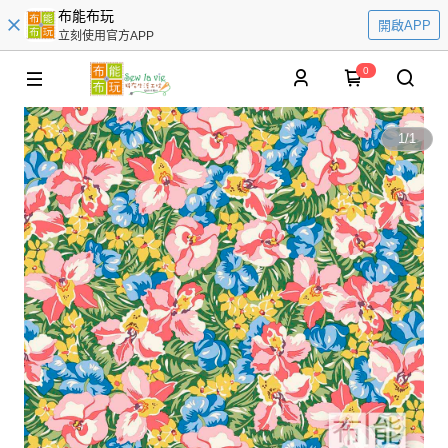
布能布玩
開啟APP
立刻使用官方APP
0
1
/
1