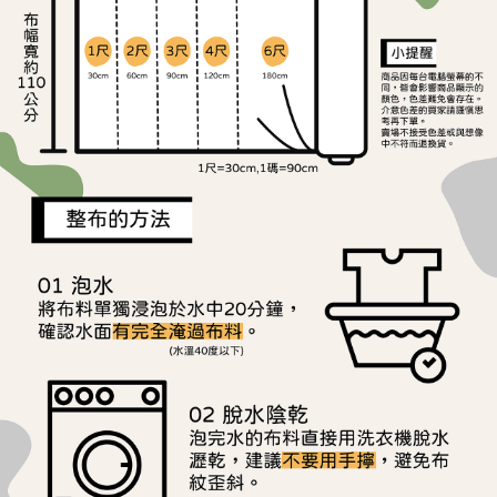
ATM／網路銀行／等多元方式進行付款，方視為交易完成。
宅配
※ 請注意：結帳手續完成當下不需立刻繳費，但若您需要取消訂單，請聯絡
每筆NT$150，滿NT$1,500(含以上)免運費
購買商品的店家。未經商家同意取消之訂單仍視為有效，需透過AFTEE先享
後付繳納相關費用。
離島宅配
※ 交易是否成功請以「AFTEE先享後付 」之結帳頁面顯示為準，若有關於
是否繳費成功／繳費後需取消欲退款等相關疑問，請聯繫「AFTEE先享後付
每筆NT$240
客戶支援中心」
https://netprotections.freshdesk.com/support/home
【注意事項】
１．透過由恩沛科技股份有限公司提供之「AFTEE先享後付」服務完成之交
易，需依本服務之必要範圍內提供個人資料，並將交易相關給付款項請求債
權轉讓予恩沛科技股份有限公司。
２．關於個人資料處理事宜，請瀏覽以下網址：
https://aftee.tw/terms/#terms3
３．未成年的使用者請事先徵得法定代理人或監護人之同意方可使用
「AFTEE先享後付」，若未經同意申辦者引起之損失，本公司不負相關責
任。
４．使用「AFTEE先享後付」時，將依據個別帳號之用戶狀況，依本公司即
時審查核予不同之上限額度；若仍有額度不足之情形，本公司將視審查結果
請求用戶進行身份認證。
５．嚴禁一人註冊多個帳號或使用他人資訊註冊。若發現惡意使用之情形，
恩沛科技股份有限公司將有權停止該用戶之使用額度並採取法律行動。