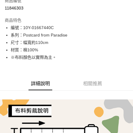
商品編號
超商取貨付款
11846303
LINE Pay
商品特色
Apple Pay
編號：10Y-01667440C
系列：Postcard from Paradise
街口支付
尺寸：幅寬約110cm
Google Pay
材質：棉100%
※布料顏色以實際為主。
AFTEE先享後付
相關說明
【關於「AFTEE先享後付」】
ATM付款
AFTEE先享後付是「在收到商品之後才付款」的支付方式。 讓您購物簡單
詳細說明
相關推薦
便利好安心！
１．簡單：不需註冊會員、不需綁卡、不需儲值。
運送方式
２．便利：只要手機號碼，簡訊認證，即可結帳。
３．安心：先確認商品／服務後，再付款。
全家取貨付款
每筆NT$65，滿NT$1,500(含以上)免運費
【「AFTEE先享後付」結帳流程】
１．於結帳方式選擇「AFTEE先享後付」後，將跳轉至「AFTEE先享後付」
7-11取貨付款
結帳頁面，進行簡訊認證並確認金額後，即可完成結帳。
２．訂單成立數日內，您將收到繳費通知簡訊。
每筆NT$65，滿NT$1,500(含以上)免運費
３．收到繳費通知簡訊後14天內，點擊此簡訊中的連結，可透過四大超商／