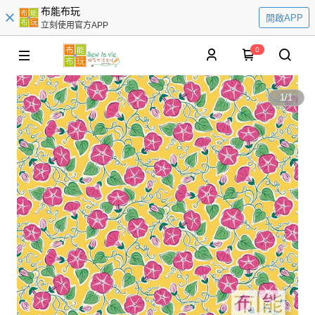
布能布玩
開啟APP
立刻使用官方APP
0
1
/
1