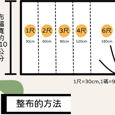
交易，需
求債權轉
２．關於
https://aft
３．未成
「AFTE
任。
４．使用「
即時審查
結果請求
５．嚴禁
形，恩沛
動。