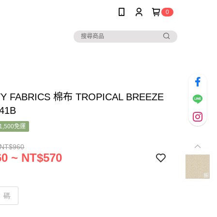
0
TY FABRICS 棉布 TROPICAL BREEZE
41B
1,500免運
 NT$960
0 ~ NT$570
碼