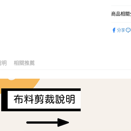
AFTEE先
商品相關分
相關說明
【關於「A
ATM付款
Liberty Fa
AFTEE
分享
便利好安
１．簡單
２．便利
運送方式
３．安心
全家取貨
【「AFT
每筆NT$6
１．於結帳
說明
相關推薦
付」結帳
7-11取貨
２．訂單
３．收到繳
每筆NT$6
／ATM／
※ 請注意
宅配
絡購買商品
先享後付
每筆NT$1
※ 交易是
是否繳費成
離島宅配
付客戶支
每筆NT$2
【注意事
１．透過由