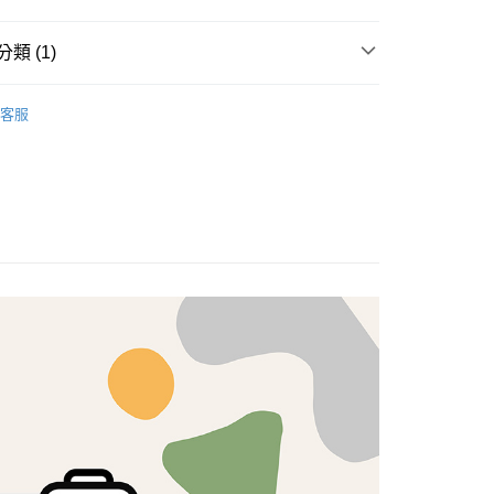
享後付
類 (1)
FTEE先享後付」】
brics
先享後付是「在收到商品之後才付款」的支付方式。 讓您購物簡單
Lasenby 棉布
客服
心！
：不需註冊會員、不需綁卡、不需儲值。
：只要手機號碼，簡訊認證，即可結帳。
：先確認商品／服務後，再付款。
付款
EE先享後付」結帳流程】
5，滿NT$1,500(含以上)免運費
方式選擇「AFTEE先享後付」後，將跳轉至「AFTEE先享後
頁面，進行簡訊認證並確認金額後，即可完成結帳。
付款
成立數日內，您將收到繳費通知簡訊。
費通知簡訊後14天內，點擊此簡訊中的連結，可透過四大超商
5，滿NT$1,500(含以上)免運費
網路銀行／等多元方式進行付款，方視為交易完成。
：結帳手續完成當下不需立刻繳費，但若您需要取消訂單，請聯
的店家。未經商家同意取消之訂單仍視為有效，需透過AFTEE
繳納相關費用。
50，滿NT$1,500(含以上)免運費
否成功請以「AFTEE先享後付 」之結帳頁面顯示為準，若有關於
功／繳費後需取消欲退款等相關疑問，請聯繫「AFTEE先享後
援中心」
https://netprotections.freshdesk.com/support/home
40
項】
恩沛科技股份有限公司提供之「AFTEE先享後付」服務完成之