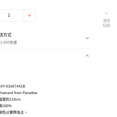
清除
紀錄
送方式
1,500免運
次付款
付款
Y-01667441B
tcard from Paradise
寬約110cm
100%
顏色以實際為主。
y