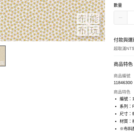
數量
付款與運
超取滿NT$
付款方式
商品特色
信用卡一
商品編號
11846300
超商取貨
商品特色
LINE Pay
編號：10
系列：Pos
Apple Pay
尺寸：幅
街口支付
材質：棉
※布料
Google Pa