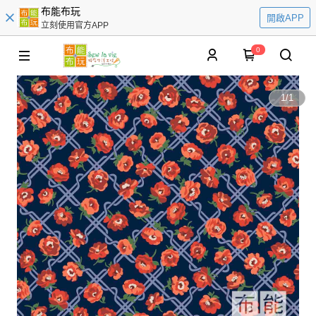
布能布玩
開啟APP
立刻使用官方APP
0
1
/
1