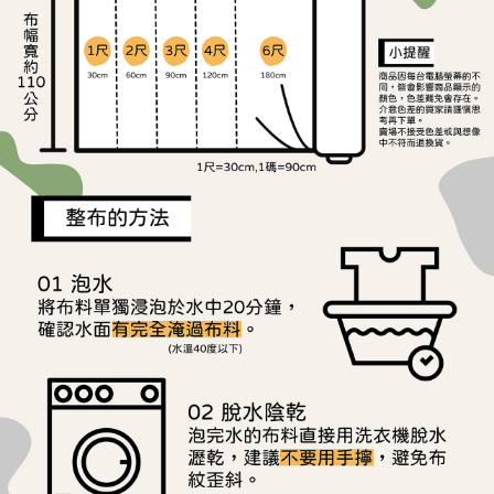
ATM／網路銀行／等多元方式進行付款，方視為交易完成。
宅配
※ 請注意：結帳手續完成當下不需立刻繳費，但若您需要取消訂單，請聯絡
每筆NT$150，滿NT$1,500(含以上)免運費
購買商品的店家。未經商家同意取消之訂單仍視為有效，需透過AFTEE先享
後付繳納相關費用。
離島宅配
※ 交易是否成功請以「AFTEE先享後付 」之結帳頁面顯示為準，若有關於
是否繳費成功／繳費後需取消欲退款等相關疑問，請聯繫「AFTEE先享後付
每筆NT$240
客戶支援中心」
https://netprotections.freshdesk.com/support/home
【注意事項】
１．透過由恩沛科技股份有限公司提供之「AFTEE先享後付」服務完成之交
易，需依本服務之必要範圍內提供個人資料，並將交易相關給付款項請求債
權轉讓予恩沛科技股份有限公司。
２．關於個人資料處理事宜，請瀏覽以下網址：
https://aftee.tw/terms/#terms3
３．未成年的使用者請事先徵得法定代理人或監護人之同意方可使用
「AFTEE先享後付」，若未經同意申辦者引起之損失，本公司不負相關責
任。
４．使用「AFTEE先享後付」時，將依據個別帳號之用戶狀況，依本公司即
時審查核予不同之上限額度；若仍有額度不足之情形，本公司將視審查結果
請求用戶進行身份認證。
５．嚴禁一人註冊多個帳號或使用他人資訊註冊。若發現惡意使用之情形，
恩沛科技股份有限公司將有權停止該用戶之使用額度並採取法律行動。