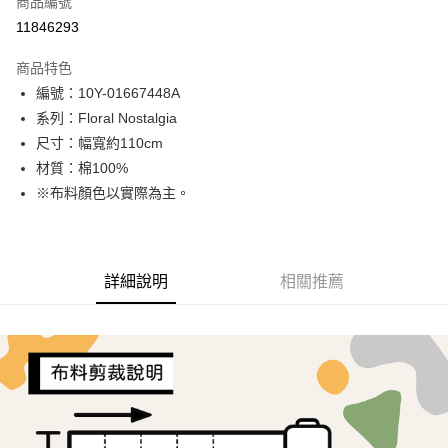
商品編號
超商取貨付款
11846293
LINE Pay
商品特色
Apple Pay
編號：10Y-01667448A
系列：Floral Nostalgia
街口支付
尺寸：幅寬約110cm
Google Pay
材質：棉100%
※布料顏色以實際為主。
AFTEE先享後付
相關說明
【關於「AFTEE先享後付」】
ATM付款
AFTEE先享後付是「在收到商品之後才付款」的支付方式。 讓您購物簡單
詳細說明
相關推薦
便利好安心！
１．簡單：不需註冊會員、不需綁卡、不需儲值。
運送方式
２．便利：只要手機號碼，簡訊認證，即可結帳。
３．安心：先確認商品／服務後，再付款。
全家取貨付款
每筆NT$65，滿NT$1,500(含以上)免運費
【「AFTEE先享後付」結帳流程】
１．於結帳方式選擇「AFTEE先享後付」後，將跳轉至「AFTEE先享後付」
7-11取貨付款
結帳頁面，進行簡訊認證並確認金額後，即可完成結帳。
２．訂單成立數日內，您將收到繳費通知簡訊。
每筆NT$65，滿NT$1,500(含以上)免運費
３．收到繳費通知簡訊後14天內，點擊此簡訊中的連結，可透過四大超商／