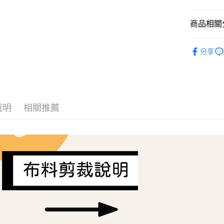
AFTEE先
商品相關分
相關說明
【關於「A
ATM付款
Liberty Fa
AFTEE
分享
便利好安
１．簡單
２．便利
運送方式
３．安心
全家取貨
【「AFT
每筆NT$6
１．於結帳
說明
相關推薦
付」結帳
7-11取貨
２．訂單
３．收到繳
每筆NT$6
／ATM／
※ 請注意
宅配
絡購買商品
先享後付
每筆NT$1
※ 交易是
是否繳費成
離島宅配
付客戶支
每筆NT$2
【注意事
１．透過由