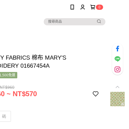
0
TY FABRICS 棉布 MARY’S
IDERY 01667454A
1,500免運
 NT$960
0 ~ NT$570
碼