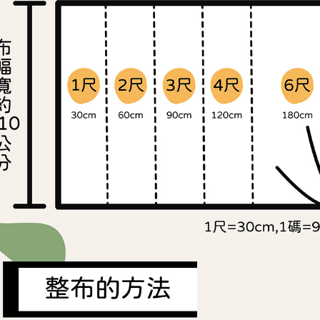
交易，需
求債權轉
２．關於
https://aft
３．未成
「AFTE
任。
４．使用「
即時審查
結果請求
５．嚴禁
形，恩沛
動。