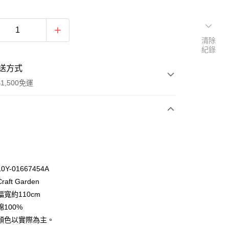
清除
紀錄
送方式
1,500免運
次付款
付款
Y-01667454A
aft Garden
寬約110cm
100%
顏色以實際為主。
y