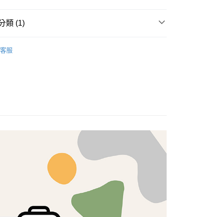
享後付
類 (1)
FTEE先享後付」】
brics
先享後付是「在收到商品之後才付款」的支付方式。 讓您購物簡單
Lasenby 棉布
客服
心！
：不需註冊會員、不需綁卡、不需儲值。
：只要手機號碼，簡訊認證，即可結帳。
：先確認商品／服務後，再付款。
付款
EE先享後付」結帳流程】
5，滿NT$1,500(含以上)免運費
方式選擇「AFTEE先享後付」後，將跳轉至「AFTEE先享後
頁面，進行簡訊認證並確認金額後，即可完成結帳。
付款
成立數日內，您將收到繳費通知簡訊。
費通知簡訊後14天內，點擊此簡訊中的連結，可透過四大超商
5，滿NT$1,500(含以上)免運費
網路銀行／等多元方式進行付款，方視為交易完成。
：結帳手續完成當下不需立刻繳費，但若您需要取消訂單，請聯
的店家。未經商家同意取消之訂單仍視為有效，需透過AFTEE
繳納相關費用。
50，滿NT$1,500(含以上)免運費
否成功請以「AFTEE先享後付 」之結帳頁面顯示為準，若有關於
功／繳費後需取消欲退款等相關疑問，請聯繫「AFTEE先享後
援中心」
https://netprotections.freshdesk.com/support/home
40
項】
恩沛科技股份有限公司提供之「AFTEE先享後付」服務完成之