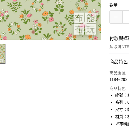
數量
付款與運
超取滿NT$
付款方式
商品特色
信用卡一
商品編號
11846292
超商取貨
商品特色
LINE Pay
編號：10
系列：Cr
Apple Pay
尺寸：幅
街口支付
材質：棉
※布料
Google Pa