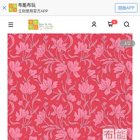
布能布玩
開啟APP
立刻使用官方APP
0
1
/
1