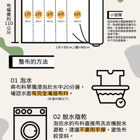
ATM／網路銀行／等多元方式進行付款，方視為交易完成。
宅配
※ 請注意：結帳手續完成當下不需立刻繳費，但若您需要取消訂單，請聯絡
每筆NT$150，滿NT$1,500(含以上)免運費
購買商品的店家。未經商家同意取消之訂單仍視為有效，需透過AFTEE先享
後付繳納相關費用。
離島宅配
※ 交易是否成功請以「AFTEE先享後付 」之結帳頁面顯示為準，若有關於
是否繳費成功／繳費後需取消欲退款等相關疑問，請聯繫「AFTEE先享後付
每筆NT$240
客戶支援中心」
https://netprotections.freshdesk.com/support/home
【注意事項】
１．透過由恩沛科技股份有限公司提供之「AFTEE先享後付」服務完成之交
易，需依本服務之必要範圍內提供個人資料，並將交易相關給付款項請求債
權轉讓予恩沛科技股份有限公司。
２．關於個人資料處理事宜，請瀏覽以下網址：
https://aftee.tw/terms/#terms3
３．未成年的使用者請事先徵得法定代理人或監護人之同意方可使用
「AFTEE先享後付」，若未經同意申辦者引起之損失，本公司不負相關責
任。
４．使用「AFTEE先享後付」時，將依據個別帳號之用戶狀況，依本公司即
時審查核予不同之上限額度；若仍有額度不足之情形，本公司將視審查結果
請求用戶進行身份認證。
５．嚴禁一人註冊多個帳號或使用他人資訊註冊。若發現惡意使用之情形，
恩沛科技股份有限公司將有權停止該用戶之使用額度並採取法律行動。