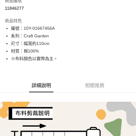
商品編號
超商取貨付款
11846277
LINE Pay
商品特色
Apple Pay
編號：10Y-01667456A
系列：Craft Garden
街口支付
尺寸：幅寬約110cm
Google Pay
材質：棉100%
※布料顏色以實際為主。
AFTEE先享後付
相關說明
【關於「AFTEE先享後付」】
ATM付款
AFTEE先享後付是「在收到商品之後才付款」的支付方式。 讓您購物簡單
詳細說明
相關推薦
便利好安心！
１．簡單：不需註冊會員、不需綁卡、不需儲值。
運送方式
２．便利：只要手機號碼，簡訊認證，即可結帳。
３．安心：先確認商品／服務後，再付款。
全家取貨付款
每筆NT$65，滿NT$1,500(含以上)免運費
【「AFTEE先享後付」結帳流程】
１．於結帳方式選擇「AFTEE先享後付」後，將跳轉至「AFTEE先享後付」
7-11取貨付款
結帳頁面，進行簡訊認證並確認金額後，即可完成結帳。
２．訂單成立數日內，您將收到繳費通知簡訊。
每筆NT$65，滿NT$1,500(含以上)免運費
３．收到繳費通知簡訊後14天內，點擊此簡訊中的連結，可透過四大超商／