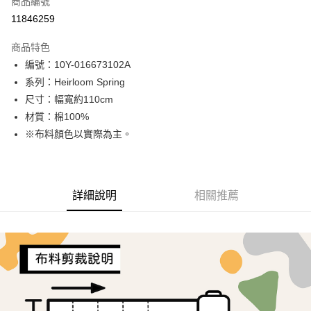
商品編號
超商取貨付款
11846259
LINE Pay
商品特色
Apple Pay
編號：10Y-016673102A
系列：Heirloom Spring
街口支付
尺寸：幅寬約110cm
Google Pay
材質：棉100%
※布料顏色以實際為主。
AFTEE先享後付
相關說明
【關於「AFTEE先享後付」】
ATM付款
AFTEE先享後付是「在收到商品之後才付款」的支付方式。 讓您購物簡單
詳細說明
相關推薦
便利好安心！
１．簡單：不需註冊會員、不需綁卡、不需儲值。
運送方式
２．便利：只要手機號碼，簡訊認證，即可結帳。
３．安心：先確認商品／服務後，再付款。
全家取貨付款
每筆NT$65，滿NT$1,500(含以上)免運費
【「AFTEE先享後付」結帳流程】
１．於結帳方式選擇「AFTEE先享後付」後，將跳轉至「AFTEE先享後付」
7-11取貨付款
結帳頁面，進行簡訊認證並確認金額後，即可完成結帳。
２．訂單成立數日內，您將收到繳費通知簡訊。
每筆NT$65，滿NT$1,500(含以上)免運費
３．收到繳費通知簡訊後14天內，點擊此簡訊中的連結，可透過四大超商／