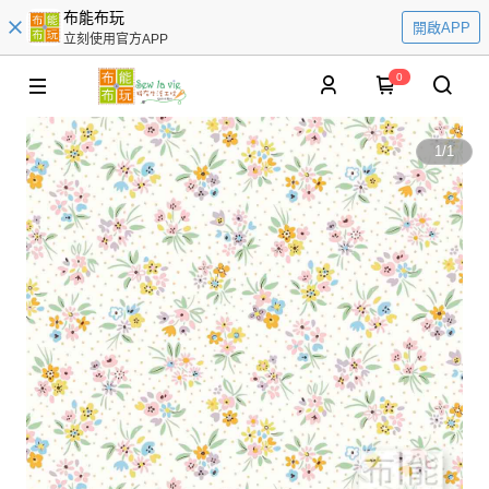
布能布玩
開啟APP
立刻使用官方APP
0
1
/
1