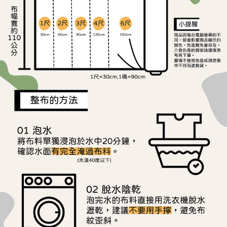
ATM／網路銀行／等多元方式進行付款，方視為交易完成。
宅配
※ 請注意：結帳手續完成當下不需立刻繳費，但若您需要取消訂單，請聯絡
每筆NT$150，滿NT$1,500(含以上)免運費
購買商品的店家。未經商家同意取消之訂單仍視為有效，需透過AFTEE先享
後付繳納相關費用。
離島宅配
※ 交易是否成功請以「AFTEE先享後付 」之結帳頁面顯示為準，若有關於
是否繳費成功／繳費後需取消欲退款等相關疑問，請聯繫「AFTEE先享後付
每筆NT$240
客戶支援中心」
https://netprotections.freshdesk.com/support/home
【注意事項】
１．透過由恩沛科技股份有限公司提供之「AFTEE先享後付」服務完成之交
易，需依本服務之必要範圍內提供個人資料，並將交易相關給付款項請求債
權轉讓予恩沛科技股份有限公司。
２．關於個人資料處理事宜，請瀏覽以下網址：
https://aftee.tw/terms/#terms3
３．未成年的使用者請事先徵得法定代理人或監護人之同意方可使用
「AFTEE先享後付」，若未經同意申辦者引起之損失，本公司不負相關責
任。
４．使用「AFTEE先享後付」時，將依據個別帳號之用戶狀況，依本公司即
時審查核予不同之上限額度；若仍有額度不足之情形，本公司將視審查結果
請求用戶進行身份認證。
５．嚴禁一人註冊多個帳號或使用他人資訊註冊。若發現惡意使用之情形，
恩沛科技股份有限公司將有權停止該用戶之使用額度並採取法律行動。