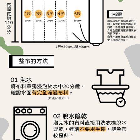
ATM／網路銀行／等多元方式進行付款，方視為交易完成。
宅配
※ 請注意：結帳手續完成當下不需立刻繳費，但若您需要取消訂單，請聯絡
每筆NT$150，滿NT$1,500(含以上)免運費
購買商品的店家。未經商家同意取消之訂單仍視為有效，需透過AFTEE先享
後付繳納相關費用。
離島宅配
※ 交易是否成功請以「AFTEE先享後付 」之結帳頁面顯示為準，若有關於
是否繳費成功／繳費後需取消欲退款等相關疑問，請聯繫「AFTEE先享後付
每筆NT$240
客戶支援中心」
https://netprotections.freshdesk.com/support/home
【注意事項】
１．透過由恩沛科技股份有限公司提供之「AFTEE先享後付」服務完成之交
易，需依本服務之必要範圍內提供個人資料，並將交易相關給付款項請求債
權轉讓予恩沛科技股份有限公司。
２．關於個人資料處理事宜，請瀏覽以下網址：
https://aftee.tw/terms/#terms3
３．未成年的使用者請事先徵得法定代理人或監護人之同意方可使用
「AFTEE先享後付」，若未經同意申辦者引起之損失，本公司不負相關責
任。
４．使用「AFTEE先享後付」時，將依據個別帳號之用戶狀況，依本公司即
時審查核予不同之上限額度；若仍有額度不足之情形，本公司將視審查結果
請求用戶進行身份認證。
５．嚴禁一人註冊多個帳號或使用他人資訊註冊。若發現惡意使用之情形，
恩沛科技股份有限公司將有權停止該用戶之使用額度並採取法律行動。