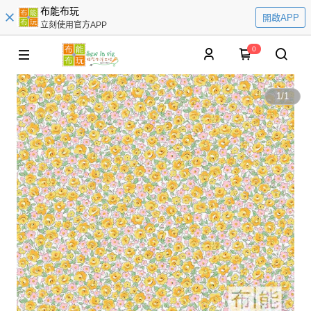
布能布玩
開啟APP
立刻使用官方APP
0
1
/
1