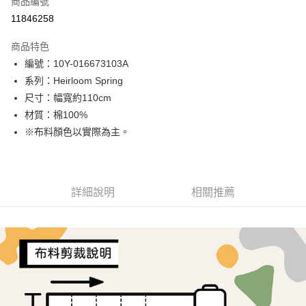
商品編號
超商取貨付款
11846258
LINE Pay
商品特色
Apple Pay
編號：10Y-016673103A
系列：Heirloom Spring
街口支付
尺寸：幅寬約110cm
Google Pay
材質：棉100%
※布料顏色以實際為主。
AFTEE先享後付
相關說明
【關於「AFTEE先享後付」】
ATM付款
AFTEE先享後付是「在收到商品之後才付款」的支付方式。 讓您購物簡單
詳細說明
相關推薦
便利好安心！
１．簡單：不需註冊會員、不需綁卡、不需儲值。
運送方式
２．便利：只要手機號碼，簡訊認證，即可結帳。
３．安心：先確認商品／服務後，再付款。
全家取貨付款
每筆NT$65，滿NT$1,500(含以上)免運費
【「AFTEE先享後付」結帳流程】
１．於結帳方式選擇「AFTEE先享後付」後，將跳轉至「AFTEE先享後付」
7-11取貨付款
結帳頁面，進行簡訊認證並確認金額後，即可完成結帳。
２．訂單成立數日內，您將收到繳費通知簡訊。
每筆NT$65，滿NT$1,500(含以上)免運費
３．收到繳費通知簡訊後14天內，點擊此簡訊中的連結，可透過四大超商／