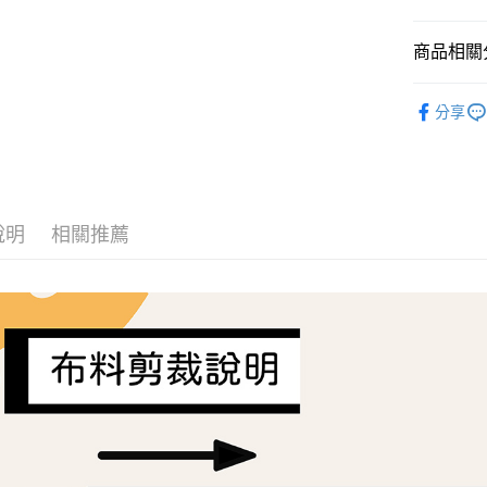
AFTEE先
商品相關分
相關說明
【關於「A
ATM付款
Liberty Fa
AFTEE
分享
便利好安
１．簡單
２．便利
運送方式
３．安心
全家取貨
【「AFT
每筆NT$6
１．於結帳
說明
相關推薦
付」結帳
7-11取貨
２．訂單
３．收到繳
每筆NT$6
／ATM／
※ 請注意
宅配
絡購買商品
先享後付
每筆NT$1
※ 交易是
是否繳費成
離島宅配
付客戶支
每筆NT$2
【注意事
１．透過由