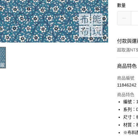
數量
付款與運
超取滿NT$
付款方式
商品特色
信用卡一
商品編號
11846242
超商取貨
商品特色
LINE Pay
編號：10
系列：De
Apple Pay
尺寸：幅
街口支付
材質：棉
※布料
Google Pa