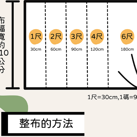
交易，需
求債權轉
２．關於
https://aft
３．未成
「AFTE
任。
４．使用「
即時審查
結果請求
５．嚴禁
形，恩沛
動。