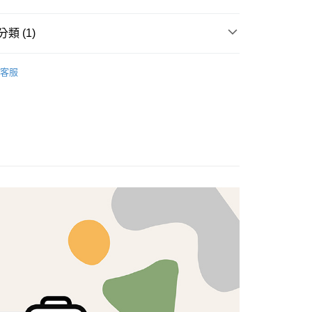
享後付
類 (1)
FTEE先享後付」】
brics
先享後付是「在收到商品之後才付款」的支付方式。 讓您購物簡單
Lasenby 棉布
客服
心！
：不需註冊會員、不需綁卡、不需儲值。
：只要手機號碼，簡訊認證，即可結帳。
：先確認商品／服務後，再付款。
付款
EE先享後付」結帳流程】
5，滿NT$1,500(含以上)免運費
方式選擇「AFTEE先享後付」後，將跳轉至「AFTEE先享後
頁面，進行簡訊認證並確認金額後，即可完成結帳。
付款
成立數日內，您將收到繳費通知簡訊。
費通知簡訊後14天內，點擊此簡訊中的連結，可透過四大超商
5，滿NT$1,500(含以上)免運費
網路銀行／等多元方式進行付款，方視為交易完成。
：結帳手續完成當下不需立刻繳費，但若您需要取消訂單，請聯
的店家。未經商家同意取消之訂單仍視為有效，需透過AFTEE
繳納相關費用。
50，滿NT$1,500(含以上)免運費
否成功請以「AFTEE先享後付 」之結帳頁面顯示為準，若有關於
功／繳費後需取消欲退款等相關疑問，請聯繫「AFTEE先享後
援中心」
https://netprotections.freshdesk.com/support/home
40
項】
恩沛科技股份有限公司提供之「AFTEE先享後付」服務完成之