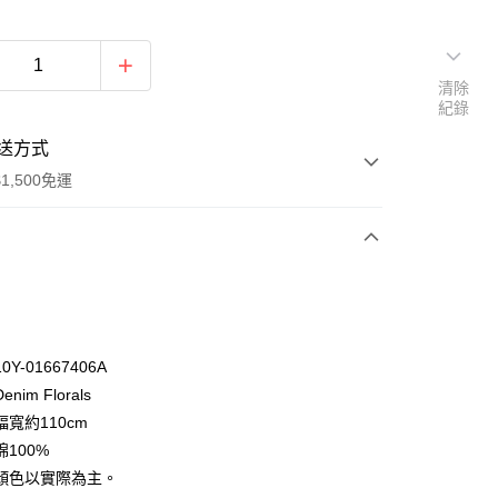
清除
紀錄
送方式
1,500免運
次付款
付款
Y-01667406A
nim Florals
寬約110cm
100%
顏色以實際為主。
y