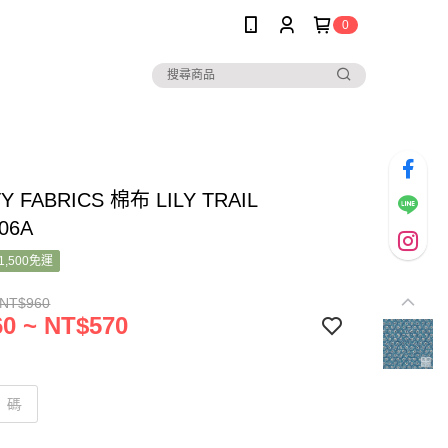
0
Y FABRICS 棉布 LILY TRAIL
06A
1,500免運
 NT$960
0 ~ NT$570
碼