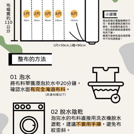
ATM／網路銀行／等多元方式進行付款，方視為交易完成。
宅配
※ 請注意：結帳手續完成當下不需立刻繳費，但若您需要取消訂單，請聯絡
每筆NT$150，滿NT$1,500(含以上)免運費
購買商品的店家。未經商家同意取消之訂單仍視為有效，需透過AFTEE先享
後付繳納相關費用。
離島宅配
※ 交易是否成功請以「AFTEE先享後付 」之結帳頁面顯示為準，若有關於
是否繳費成功／繳費後需取消欲退款等相關疑問，請聯繫「AFTEE先享後付
每筆NT$240
客戶支援中心」
https://netprotections.freshdesk.com/support/home
【注意事項】
１．透過由恩沛科技股份有限公司提供之「AFTEE先享後付」服務完成之交
易，需依本服務之必要範圍內提供個人資料，並將交易相關給付款項請求債
權轉讓予恩沛科技股份有限公司。
２．關於個人資料處理事宜，請瀏覽以下網址：
https://aftee.tw/terms/#terms3
３．未成年的使用者請事先徵得法定代理人或監護人之同意方可使用
「AFTEE先享後付」，若未經同意申辦者引起之損失，本公司不負相關責
任。
４．使用「AFTEE先享後付」時，將依據個別帳號之用戶狀況，依本公司即
時審查核予不同之上限額度；若仍有額度不足之情形，本公司將視審查結果
請求用戶進行身份認證。
５．嚴禁一人註冊多個帳號或使用他人資訊註冊。若發現惡意使用之情形，
恩沛科技股份有限公司將有權停止該用戶之使用額度並採取法律行動。