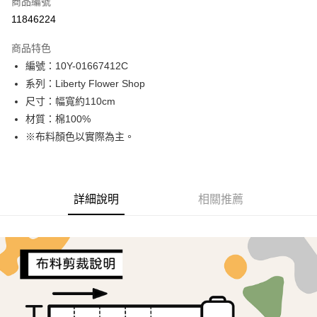
商品編號
超商取貨付款
11846224
LINE Pay
商品特色
Apple Pay
編號：10Y-01667412C
系列：Liberty Flower Shop
街口支付
尺寸：幅寬約110cm
Google Pay
材質：棉100%
※布料顏色以實際為主。
AFTEE先享後付
相關說明
【關於「AFTEE先享後付」】
ATM付款
AFTEE先享後付是「在收到商品之後才付款」的支付方式。 讓您購物簡單
詳細說明
相關推薦
便利好安心！
１．簡單：不需註冊會員、不需綁卡、不需儲值。
運送方式
２．便利：只要手機號碼，簡訊認證，即可結帳。
３．安心：先確認商品／服務後，再付款。
全家取貨付款
每筆NT$65，滿NT$1,500(含以上)免運費
【「AFTEE先享後付」結帳流程】
１．於結帳方式選擇「AFTEE先享後付」後，將跳轉至「AFTEE先享後付」
7-11取貨付款
結帳頁面，進行簡訊認證並確認金額後，即可完成結帳。
２．訂單成立數日內，您將收到繳費通知簡訊。
每筆NT$65，滿NT$1,500(含以上)免運費
３．收到繳費通知簡訊後14天內，點擊此簡訊中的連結，可透過四大超商／