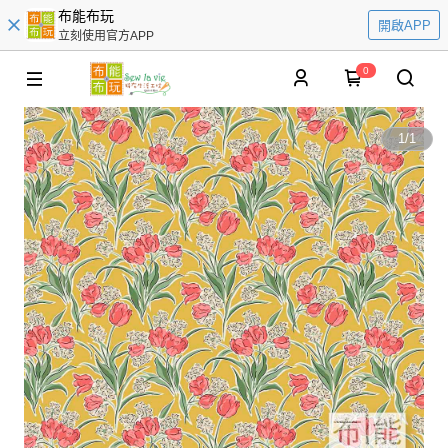
布能布玩
開啟APP
立刻使用官方APP
0
1
/
1